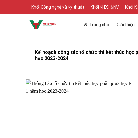
Skip
Khối Công nghệ và Kỹ thuật
Khối KHXH&NV
Khối K
to
content
Trang chủ
Giới thiệu
Kế hoạch công tác tổ chức thi kết thúc học p
học 2023-2024