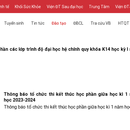
inh tế
Khối Sức Khỏe
Viện ĐT Sau đại học
Trung Tâm
Viện Đ
Tuyển sinh
Tin tức
Đào tạo
ĐBCL
Tra cứu VB
HTQT
hần các lớp trình độ đại học hệ chính quy khóa K14 học kỳ I
Thông báo tổ chức thi kết thúc học phần giữa học kì 1
học 2023-2024
Thông báo tổ chức thi kết thúc học phần giữa học kì 1 năm họ