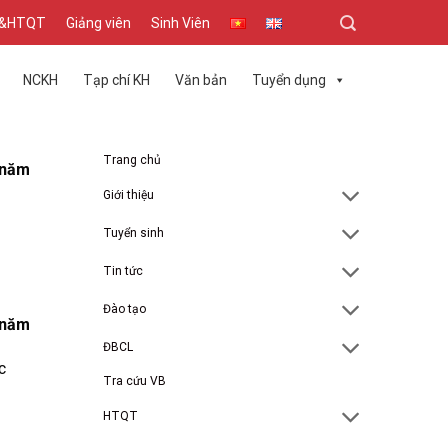
T&HTQT
Giảng viên
Sinh Viên
NCKH
Tạp chí KH
Văn bản
Tuyển dụng
Trang chủ
 năm
Giới thiệu
Tuyển sinh
Tin tức
Đào tạo
 năm
ĐBCL
c
Tra cứu VB
HTQT