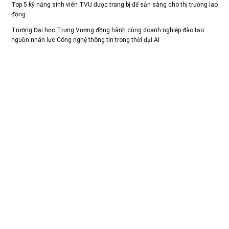
Top 5 kỹ năng sinh viên TVU được trang bị để sẵn sàng cho thị trường lao
động
Trường Đại học Trưng Vương đồng hành cùng doanh nghiệp đào tạo
nguồn nhân lực Công nghệ thông tin trong thời đại AI
CS 1: Xã Tam Dương, Tỉnh Phú Thọ
CSTH: Số 102 Trần Phú, Phường Hà Đông, Hà Nội
Tel HC-TC: (024) 3662 8987
Hotline tuyển sinh: 0981 266 225 - 0902 227 225