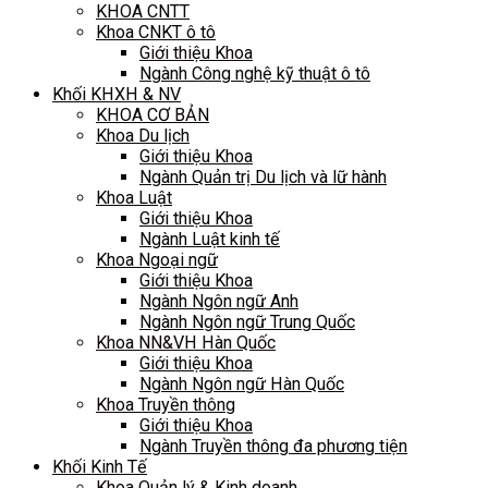
KHOA CNTT
Khoa CNKT ô tô
Giới thiệu Khoa
Ngành Công nghệ kỹ thuật ô tô
Khối KHXH & NV
KHOA CƠ BẢN
Khoa Du lịch
Giới thiệu Khoa
Ngành Quản trị Du lịch và lữ hành
Khoa Luật
Giới thiệu Khoa
Ngành Luật kinh tế
Khoa Ngoại ngữ
Giới thiệu Khoa
Ngành Ngôn ngữ Anh
Ngành Ngôn ngữ Trung Quốc
Khoa NN&VH Hàn Quốc
Giới thiệu Khoa
Ngành Ngôn ngữ Hàn Quốc
Khoa Truyền thông
Giới thiệu Khoa
Ngành Truyền thông đa phương tiện
Khối Kinh Tế
Khoa Quản lý & Kinh doanh