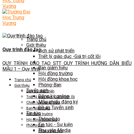
Trang chủ
Giới thiệu
Quy trình đào tạo
Lịch sử phát triển
Triết lý giáo dục -Giá trị cốt lõi
QUY TRÌNH ĐÀO TẠO STT QUY TRÌNH HƯỚNG DẪN BIỂU
Ban giám hiệu
MẪU 1 – Quy trình
Hội đồng trường
Hội đồng khoa học
Trang chủ
Phòng-Ban
Giới thiệu
Tuyển sinh
Lịch sử phát triển
Đăng ký online
Triết lý giáo dục -Giá trị cốt lõi
Mẫu phiếu đăng ký
Chiến lược phát triển
Đề án Tuyển sinh
Ban giám hiệu
Tin tức
Hội đồng trường
Thông báo
Hội đồng khoa học
Tin tức - Sự kiện
Phòng-Ban
Thư viện Media
Phòng Đào tạo