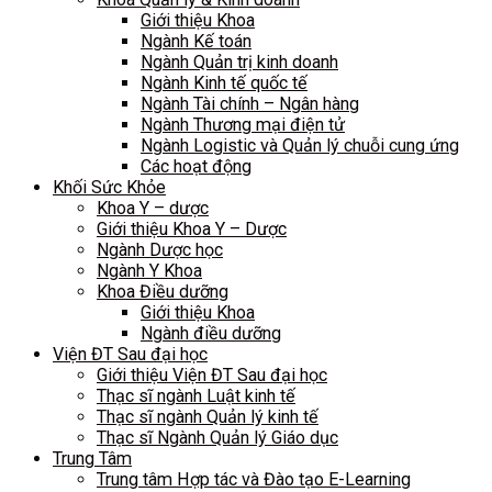
Giới thiệu Khoa
Ngành Kế toán
Ngành Quản trị kinh doanh
Ngành Kinh tế quốc tế
Ngành Tài chính – Ngân hàng
Ngành Thương mại điện tử
Ngành Logistic và Quản lý chuỗi cung ứng
Các hoạt động
Khối Sức Khỏe
Khoa Y – dược
Giới thiệu Khoa Y – Dược
Ngành Dược học
Ngành Y Khoa
Khoa Điều dưỡng
Giới thiệu Khoa
Ngành điều dưỡng
Viện ĐT Sau đại học
Giới thiệu Viện ĐT Sau đại học
Thạc sĩ ngành Luật kinh tế
Thạc sĩ ngành Quản lý kinh tế
Thạc sĩ Ngành Quản lý Giáo dục
Trung Tâm
Trung tâm Hợp tác và Đào tạo E-Learning