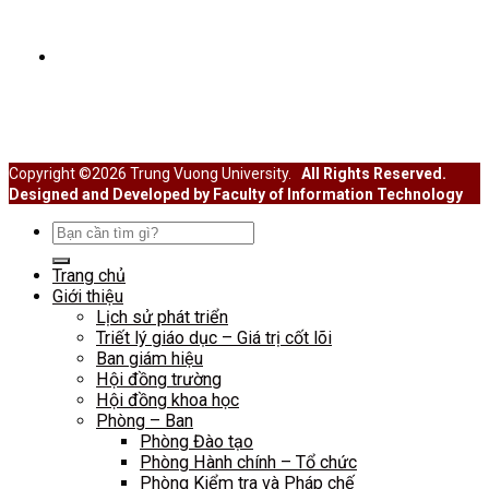
SINH VIÊN
Cổng thông tin sinh viên
Hoạt động Đoàn thể
Hoạt động ngoại khóa
Học thuật – Hướng nghiệp
Copyright ©2026 Trung Vuong University.
All Rights Reserved.
Designed and Developed by Faculty of Information Technology
Search
for:
Trang chủ
Giới thiệu
Lịch sử phát triển
Triết lý giáo dục – Giá trị cốt lõi
Ban giám hiệu
Hội đồng trường
Hội đồng khoa học
Phòng – Ban
Phòng Đào tạo
Phòng Hành chính – Tổ chức
Phòng Kiểm tra và Pháp chế