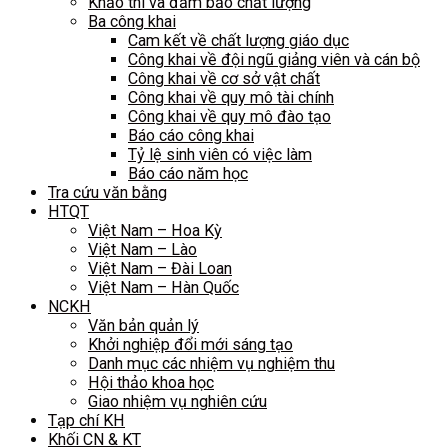
Khảo thí và đảm bảo chất lượng
Ba công khai
Cam kết về chất lượng giáo dục
Công khai về đội ngũ giảng viên và cán bộ
Công khai về cơ sở vật chất
Công khai về quy mô tài chính
Công khai về quy mô đào tạo
Báo cáo công khai
Tỷ lệ sinh viên có việc làm
Báo cáo năm học
Tra cứu văn bằng
HTQT
Việt Nam – Hoa Kỳ
Việt Nam – Lào
Việt Nam – Đài Loan
Việt Nam – Hàn Quốc
NCKH
Văn bản quản lý
Khởi nghiệp đổi mới sáng tạo
Danh mục các nhiệm vụ nghiệm thu
Hội thảo khoa học
Giao nhiệm vụ nghiên cứu
Tạp chí KH
Khối CN & KT