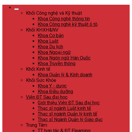
Skip
to
Khối Công nghệ và Kỹ thuật
content
Khoa Công nghệ thông tin
Khoa Công nghệ kỹ thuật ô tô
Khối KHXH&NV
Khoa Cơ bản
Khoa Luật
Khoa Du lịch
Khoa Ngoại ngữ
Khoa Ngôn ngữ Hàn Quốc
Khoa Truyền thông
Khối Kinh tế
Khoa Quản lý & Kinh doanh
Khối Sức Khỏe
Khoa Y - dược
Khoa Điều dưỡng
Viện ĐT Sau đại học
Giới thiệu Viện ĐT Sau đại học
Thạc sĩ ngành Luật kinh tế
Thạc sĩ ngành Quản lý kinh tế
Thạc sĩ Ngành Quản lý Giáo dục
Trung Tâm
TT hợp tác & ĐT Elearning