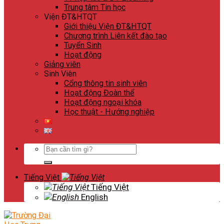
Trung tâm Tin học
Viện ĐT&HTQT
Giới thiệu Viện ĐT&HTQT
Chương trình Liên kết đào tạo
Tuyển Sinh
Hoạt động
Giảng viên
Sinh Viên
Cổng thông tin sinh viên
Hoạt động Đoàn thể
Hoạt động ngoại khóa
Học thuật - Hướng nghiệp
Search
for:
Tiếng Việt
Tiếng Việt
English