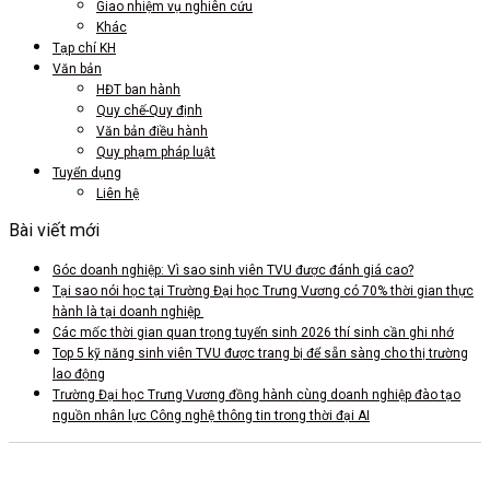
Giao nhiệm vụ nghiên cứu
Khác
Tạp chí KH
Văn bản
HĐT ban hành
Quy chế-Quy định
Văn bản điều hành
Quy phạm pháp luật
Tuyển dụng
Liên hệ
Bài viết mới
Góc doanh nghiệp: Vì sao sinh viên TVU được đánh giá cao?
Tại sao nói học tại Trường Đại học Trưng Vương có 70% thời gian thực
hành là tại doanh nghiệp
Các mốc thời gian quan trọng tuyển sinh 2026 thí sinh cần ghi nhớ
Top 5 kỹ năng sinh viên TVU được trang bị để sẵn sàng cho thị trường
lao động
Trường Đại học Trưng Vương đồng hành cùng doanh nghiệp đào tạo
nguồn nhân lực Công nghệ thông tin trong thời đại AI