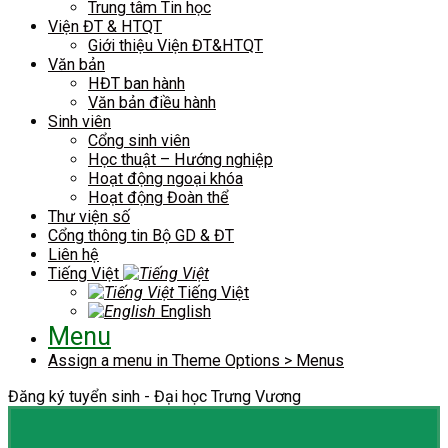
Trung tâm Tin học
Viện ĐT & HTQT
Giới thiệu Viện ĐT&HTQT
Văn bản
HĐT ban hành
Văn bản điều hành
Sinh viên
Cổng sinh viên
Học thuật – Hướng nghiệp
Hoạt động ngoại khóa
Hoạt động Đoàn thể
Thư viện số
Cổng thông tin Bộ GD & ĐT
Liên hệ
Tiếng Việt
Tiếng Việt
English
Menu
Assign a menu in Theme Options > Menus
Đăng ký tuyển sinh - Đại học Trưng Vương