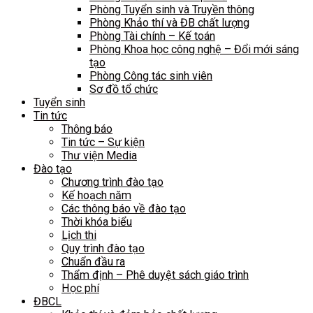
Phòng Tuyển sinh và Truyền thông
Phòng Khảo thí và ĐB chất lượng
Phòng Tài chính – Kế toán
Phòng Khoa học công nghệ – Đổi mới sáng
tạo
Phòng Công tác sinh viên
Sơ đồ tổ chức
Tuyển sinh
Tin tức
Thông báo
Tin tức – Sự kiện
Thư viện Media
Đào tạo
Chương trình đào tạo
Kế hoạch năm
Các thông báo về đào tạo
Thời khóa biểu
Lịch thi
Quy trình đào tạo
Chuẩn đầu ra
Thẩm định – Phê duyệt sách giáo trình
Học phí
ĐBCL