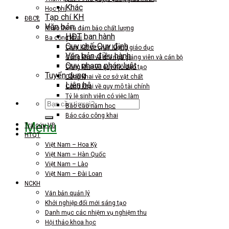
Khác
Học phí
Tạp chí KH
ĐBCL
Văn bản
Khảo thí và đảm bảo chất lượng
HĐT ban hành
Ba công khai
Quy chế-Quy định
Cam kết về chất lượng giáo dục
Văn bản điều hành
Công khai về đội ngũ giảng viên và cán bộ
Quy phạm pháp luật
Công khai về quy mô đào tạo
Tuyển dụng
Công khai về cơ sở vật chất
Liên hệ
Công khai về quy mô tài chính
Tỷ lệ sinh viên có việc làm
Search
Báo cáo năm học
for:
Báo cáo công khai
Menu
Tra cứu VB
HTQT
Việt Nam – Hoa Kỳ
Việt Nam – Hàn Quốc
Việt Nam – Lào
Việt Nam – Đài Loan
NCKH
Văn bản quản lý
Khởi nghiệp đổi mới sáng tạo
Danh mục các nhiệm vụ nghiệm thu
Hội thảo khoa học