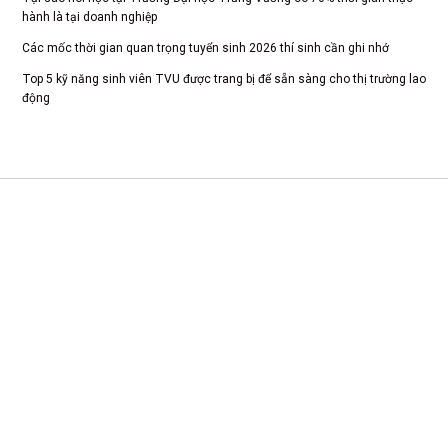
hành là tại doanh nghiệp
Các mốc thời gian quan trọng tuyển sinh 2026 thí sinh cần ghi nhớ
Top 5 kỹ năng sinh viên TVU được trang bị để sẵn sàng cho thị trường lao
động
CS 1: Xã Tam Dương, Tỉnh Phú Thọ
CSTH: Số 102 Trần Phú, Phường Hà Đông, Hà Nội
Tel HC-TC: (024) 3662 8987
Hotline tuyển sinh: 0981 266 225 - 0902 227 225