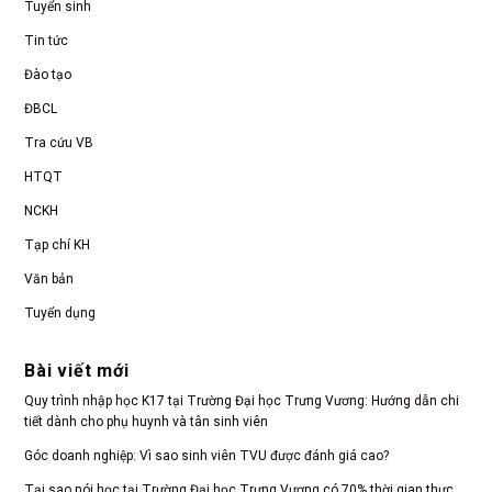
Tuyển sinh
Tin tức
Đào tạo
ĐBCL
Tra cứu VB
HTQT
NCKH
Tạp chí KH
Văn bản
Tuyển dụng
Bài viết mới
Quy trình nhập học K17 tại Trường Đại học Trưng Vương: Hướng dẫn chi
tiết dành cho phụ huynh và tân sinh viên
Góc doanh nghiệp: Vì sao sinh viên TVU được đánh giá cao?
Tại sao nói học tại Trường Đại học Trưng Vương có 70% thời gian thực