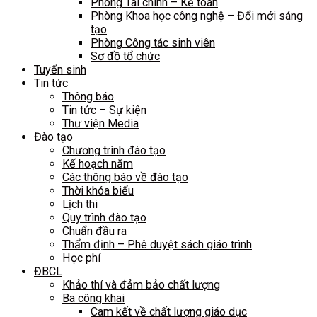
Phòng Tài chính – Kế toán
Phòng Khoa học công nghệ – Đổi mới sáng
tạo
Phòng Công tác sinh viên
Sơ đồ tổ chức
Tuyển sinh
Tin tức
Thông báo
Tin tức – Sự kiện
Thư viện Media
Đào tạo
Chương trình đào tạo
Kế hoạch năm
Các thông báo về đào tạo
Thời khóa biểu
Lịch thi
Quy trình đào tạo
Chuẩn đầu ra
Thẩm định – Phê duyệt sách giáo trình
Học phí
ĐBCL
Khảo thí và đảm bảo chất lượng
Ba công khai
Cam kết về chất lượng giáo dục