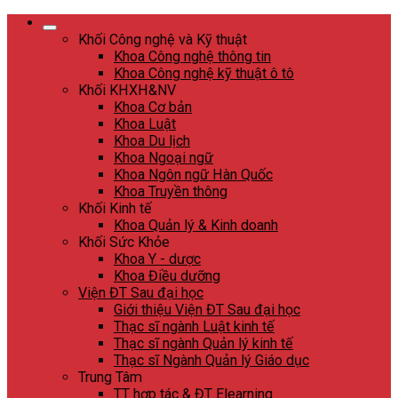
Skip
to
Khối Công nghệ và Kỹ thuật
content
Khoa Công nghệ thông tin
Khoa Công nghệ kỹ thuật ô tô
Khối KHXH&NV
Khoa Cơ bản
Khoa Luật
Khoa Du lịch
Khoa Ngoại ngữ
Khoa Ngôn ngữ Hàn Quốc
Khoa Truyền thông
Khối Kinh tế
Khoa Quản lý & Kinh doanh
Khối Sức Khỏe
Khoa Y - dược
Khoa Điều dưỡng
Viện ĐT Sau đại học
Giới thiệu Viện ĐT Sau đại học
Thạc sĩ ngành Luật kinh tế
Thạc sĩ ngành Quản lý kinh tế
Thạc sĩ Ngành Quản lý Giáo dục
Trung Tâm
TT hợp tác & ĐT Elearning