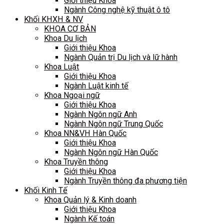
Giới thiệu Khoa
Ngành Công nghệ kỹ thuật ô tô
Khối KHXH & NV
KHOA CƠ BẢN
Khoa Du lịch
Giới thiệu Khoa
Ngành Quản trị Du lịch và lữ hành
Khoa Luật
Giới thiệu Khoa
Ngành Luật kinh tế
Khoa Ngoại ngữ
Giới thiệu Khoa
Ngành Ngôn ngữ Anh
Ngành Ngôn ngữ Trung Quốc
Khoa NN&VH Hàn Quốc
Giới thiệu Khoa
Ngành Ngôn ngữ Hàn Quốc
Khoa Truyền thông
Giới thiệu Khoa
Ngành Truyền thông đa phương tiện
Khối Kinh Tế
Khoa Quản lý & Kinh doanh
Giới thiệu Khoa
Ngành Kế toán