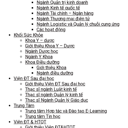
Ngành Quản trị kinh doanh
Ngành Kinh tế quốc tế
Ngành Tài chính – Ngân hàng
Ngành Thương mại điện tử
Ngành Logistic và Quản lý chuỗi cung ứng
Các hoạt động
Khối Sức Khỏe
Khoa Y – dược
Giới thiệu Khoa Y – Dược
Ngành Dược học
Ngành Y Khoa
Khoa Điều dưỡng
Giới thiệu Khoa
Ngành điều dưỡng
Viện ĐT Sau đại học
Giới thiệu Viện ĐT Sau đại học
Thạc sĩ ngành Luật kinh tế
Thạc sĩ ngành Quản lý kinh tế
Thạc sĩ Ngành Quản lý Giáo dục
Trung Tâm
Trung tâm Hợp tác và Đào tạo E-Learning
Trung tâm Tin học
Viện ĐT & HTQT
Giới thiệu Viện ĐT&HTQT