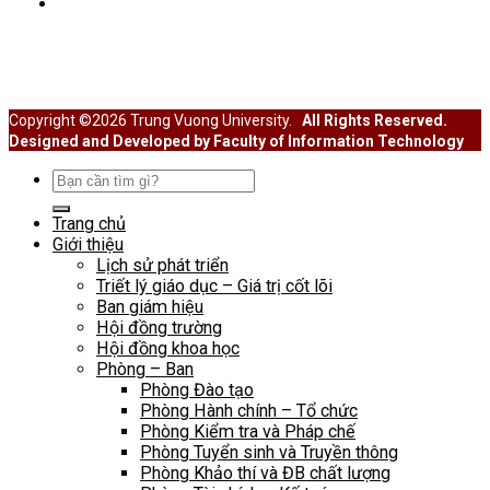
Cổng thông tin sinh viên
Hoạt động Đoàn thể
Hoạt động ngoại khóa
Học thuật – Hướng nghiệp
Copyright ©2026 Trung Vuong University.
All Rights Reserved.
Designed and Developed by Faculty of Information Technology
Search
for:
Trang chủ
Giới thiệu
Lịch sử phát triển
Triết lý giáo dục – Giá trị cốt lõi
Ban giám hiệu
Hội đồng trường
Hội đồng khoa học
Phòng – Ban
Phòng Đào tạo
Phòng Hành chính – Tổ chức
Phòng Kiểm tra và Pháp chế
Phòng Tuyển sinh và Truyền thông
Phòng Khảo thí và ĐB chất lượng