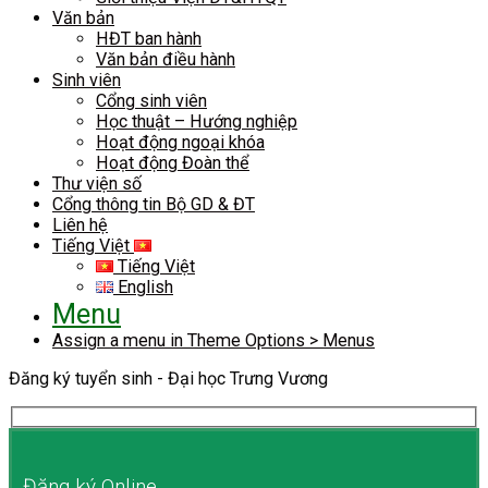
Văn bản
HĐT ban hành
Văn bản điều hành
Sinh viên
Cổng sinh viên
Học thuật – Hướng nghiệp
Hoạt động ngoại khóa
Hoạt động Đoàn thể
Thư viện số
Cổng thông tin Bộ GD & ĐT
Liên hệ
Tiếng Việt
Tiếng Việt
English
Menu
Assign a menu in Theme Options > Menus
Đăng ký tuyển sinh - Đại học Trưng Vương
Đăng ký Online