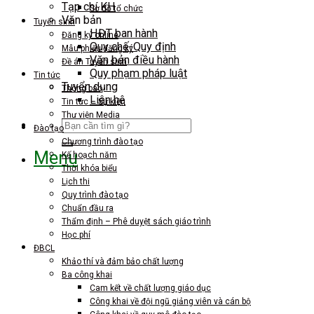
Tạp chí KH
Sơ đồ tổ chức
Văn bản
Tuyển sinh
HĐT ban hành
Đăng ký online
Quy chế-Quy định
Mẫu phiếu đăng ký
Văn bản điều hành
Đề án Tuyển sinh
Quy phạm pháp luật
Tin tức
Tuyển dụng
Thông báo
Liên hệ
Tin tức – Sự kiện
Thư viện Media
Search
Đào tạo
for:
Chương trình đào tạo
Menu
Kế hoạch năm
Thời khóa biểu
Lịch thi
Quy trình đào tạo
Chuẩn đầu ra
Thẩm định – Phê duyệt sách giáo trình
Học phí
ĐBCL
Khảo thí và đảm bảo chất lượng
Ba công khai
Cam kết về chất lượng giáo dục
Công khai về đội ngũ giảng viên và cán bộ