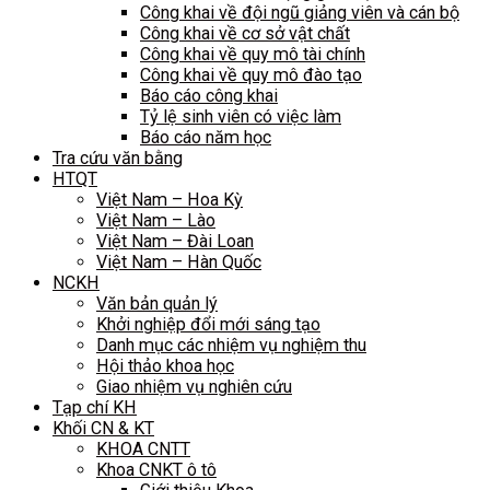
Công khai về đội ngũ giảng viên và cán bộ
Công khai về cơ sở vật chất
Công khai về quy mô tài chính
Công khai về quy mô đào tạo
Báo cáo công khai
Tỷ lệ sinh viên có việc làm
Báo cáo năm học
Tra cứu văn bằng
HTQT
Việt Nam – Hoa Kỳ
Việt Nam – Lào
Việt Nam – Đài Loan
Việt Nam – Hàn Quốc
NCKH
Văn bản quản lý
Khởi nghiệp đổi mới sáng tạo
Danh mục các nhiệm vụ nghiệm thu
Hội thảo khoa học
Giao nhiệm vụ nghiên cứu
Tạp chí KH
Khối CN & KT
KHOA CNTT
Khoa CNKT ô tô