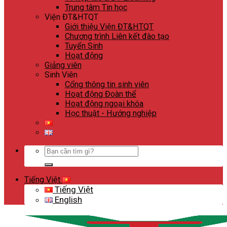
Trung tâm Tin học
Viện ĐT&HTQT
Giới thiệu Viện ĐT&HTQT
Chương trình Liên kết đào tạo
Tuyển Sinh
Hoạt động
Giảng viên
Sinh Viên
Cổng thông tin sinh viên
Hoạt động Đoàn thể
Hoạt động ngoại khóa
Học thuật - Hướng nghiệp
Search
for:
Tiếng Việt
Tiếng Việt
English