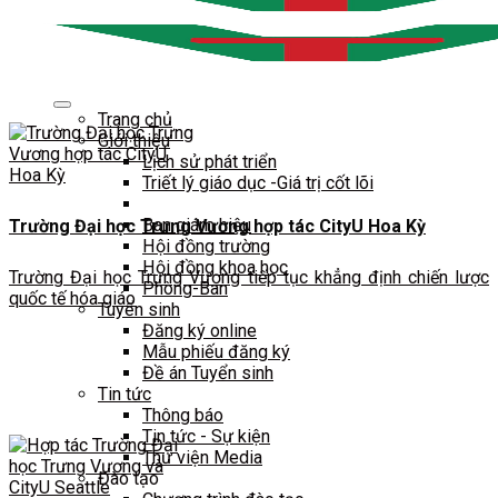
Trang chủ
Giới thiệu
Lịch sử phát triển
Triết lý giáo dục -Giá trị cốt lõi
Ban giám hiệu
Trường Đại học Trưng Vương hợp tác CityU Hoa Kỳ
Hội đồng trường
Hội đồng khoa học
Trường Đại học Trưng Vương tiếp tục khẳng định chiến lược
Phòng-Ban
quốc tế hóa giáo
Tuyển sinh
Đăng ký online
Mẫu phiếu đăng ký
Đề án Tuyển sinh
Tin tức
Thông báo
Tin tức - Sự kiện
Thư viện Media
Đào tạo