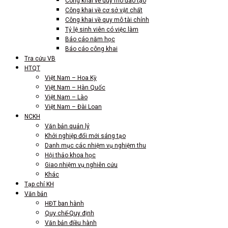
Công khai về quy mô đào tạo
Công khai về cơ sở vật chất
Công khai về quy mô tài chính
Tỷ lệ sinh viên có việc làm
Báo cáo năm học
Báo cáo công khai
Tra cứu VB
HTQT
Việt Nam – Hoa Kỳ
Việt Nam – Hàn Quốc
Việt Nam – Lào
Việt Nam – Đài Loan
NCKH
Văn bản quản lý
Khởi nghiệp đổi mới sáng tạo
Danh mục các nhiệm vụ nghiệm thu
Hội thảo khoa học
Giao nhiệm vụ nghiên cứu
Khác
Tạp chí KH
Văn bản
HĐT ban hành
Quy chế-Quy định
Văn bản điều hành