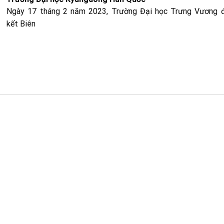
Ngày 17 tháng 2 năm 2023, Trường Đại học Trưng Vương đ
kết Biên
ĐÀO TẠO
Các thông báo về đào tạo
Chương trình đào tạo
Kế hoạch năm
Lịch thi
Quy trình đào tạo
Thời khóa biểu