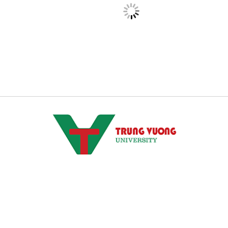
CS 1: Xã Tam Dương, Tỉnh Phú Thọ
CSTH: Số 102 Trần Phú, Phường Hà Đông, Hà Nội
Tel HC-TC: (024) 3662 8987