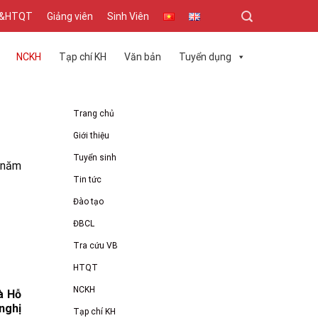
T&HTQT
Giảng viên
Sinh Viên
NCKH
Tạp chí KH
Văn bản
Tuyển dụng
Trang chủ
Giới thiệu
Tuyển sinh
 năm
Tin tức
Đào tạo
ĐBCL
Tra cứu VB
HTQT
NCKH
à Hỗ
nghị
Tạp chí KH