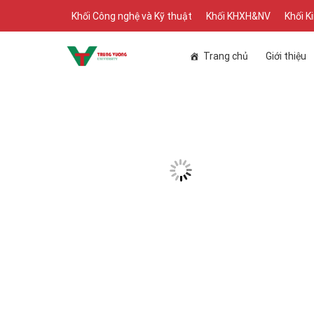
Skip
Khối Công nghệ và Kỹ thuật
Khối KHXH&NV
Khối K
to
content
Trang chủ
Giới thiệu