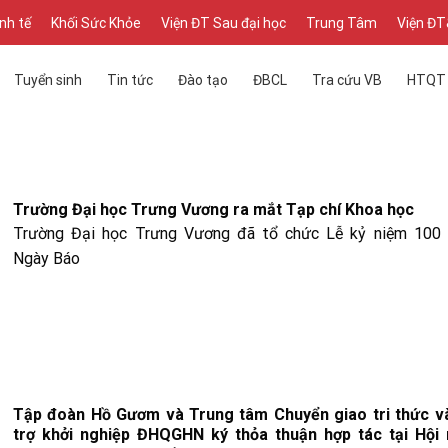
inh tế
Khối Sức Khỏe
Viện ĐT Sau đại học
Trung Tâm
Viện Đ
Tuyển sinh
Tin tức
Đào tạo
ĐBCL
Tra cứu VB
HTQT
Trường Đại học Trưng Vương ra mắt Tạp chí Khoa học
Trường Đại học Trưng Vương đã tổ chức Lễ kỷ niệm 100
Ngày Báo
Tập đoàn Hồ Gươm và Trung tâm Chuyển giao tri thức v
trợ khởi nghiệp ĐHQGHN ký thỏa thuận hợp tác tại Hội 