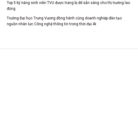
Top 5 kỹ năng sinh viên TVU được trang bị để sẵn sàng cho thị trường lao
động
Trường Đại học Trưng Vương đồng hành cùng doanh nghiệp đào tạo
nguồn nhân lực Công nghệ thông tin trong thời đại AI
CS 1: Xã Tam Dương, Tỉnh Phú Thọ
CSTH: Số 102 Trần Phú, Phường Hà Đông, Hà Nội
Tel HC-TC: (024) 3662 8987
Hotline tuyển sinh: 0981 266 225 - 0902 227 225