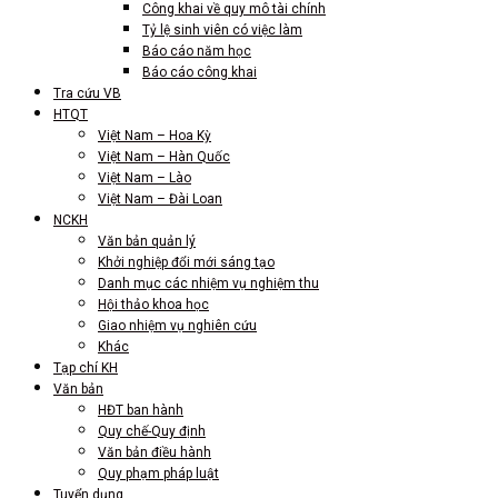
Công khai về quy mô tài chính
Tỷ lệ sinh viên có việc làm
Báo cáo năm học
Báo cáo công khai
Tra cứu VB
HTQT
Việt Nam – Hoa Kỳ
Việt Nam – Hàn Quốc
Việt Nam – Lào
Việt Nam – Đài Loan
NCKH
Văn bản quản lý
Khởi nghiệp đổi mới sáng tạo
Danh mục các nhiệm vụ nghiệm thu
Hội thảo khoa học
Giao nhiệm vụ nghiên cứu
Khác
Tạp chí KH
Văn bản
HĐT ban hành
Quy chế-Quy định
Văn bản điều hành
Quy phạm pháp luật
Tuyển dụng