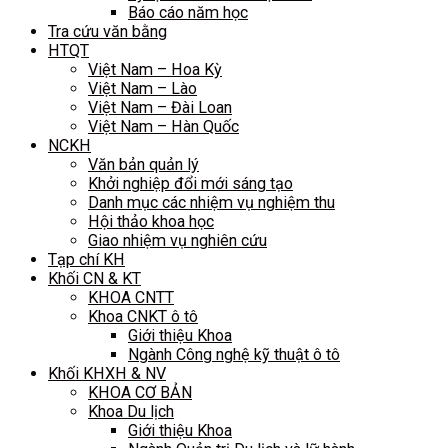
Báo cáo năm học
Tra cứu văn bằng
HTQT
Việt Nam – Hoa Kỳ
Việt Nam – Lào
Việt Nam – Đài Loan
Việt Nam – Hàn Quốc
NCKH
Văn bản quản lý
Khởi nghiệp đổi mới sáng tạo
Danh mục các nhiệm vụ nghiệm thu
Hội thảo khoa học
Giao nhiệm vụ nghiên cứu
Tạp chí KH
Khối CN & KT
KHOA CNTT
Khoa CNKT ô tô
Giới thiệu Khoa
Ngành Công nghệ kỹ thuật ô tô
Khối KHXH & NV
KHOA CƠ BẢN
Khoa Du lịch
Giới thiệu Khoa