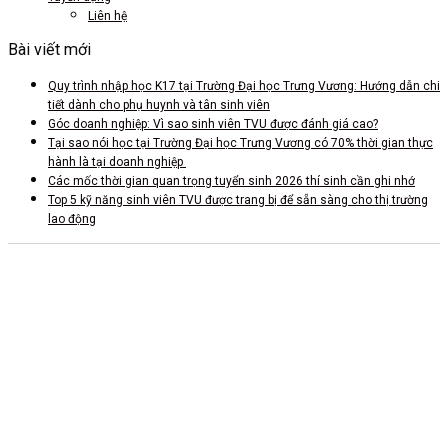
Liên hệ
Bài viết mới
Quy trình nhập học K17 tại Trường Đại học Trưng Vương: Hướng dẫn chi
tiết dành cho phụ huynh và tân sinh viên
Góc doanh nghiệp: Vì sao sinh viên TVU được đánh giá cao?
Tại sao nói học tại Trường Đại học Trưng Vương có 70% thời gian thực
hành là tại doanh nghiệp
Các mốc thời gian quan trọng tuyển sinh 2026 thí sinh cần ghi nhớ
Top 5 kỹ năng sinh viên TVU được trang bị để sẵn sàng cho thị trường
lao động
CS 1: Xã Tam Dương, Tỉnh Phú Thọ
CSTH: Số 102 Trần Phú, Phường Hà Đông, Hà Nội
Tel HC-TC: (024) 3662 8987
Hotline tuyển sinh: 0981 266 225 - 0902 227 225