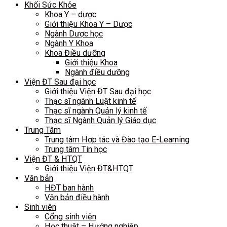
Khối Sức Khỏe
Khoa Y – dược
Giới thiệu Khoa Y – Dược
Ngành Dược học
Ngành Y Khoa
Khoa Điều dưỡng
Giới thiệu Khoa
Ngành điều dưỡng
Viện ĐT Sau đại học
Giới thiệu Viện ĐT Sau đại học
Thạc sĩ ngành Luật kinh tế
Thạc sĩ ngành Quản lý kinh tế
Thạc sĩ Ngành Quản lý Giáo dục
Trung Tâm
Trung tâm Hợp tác và Đào tạo E-Learning
Trung tâm Tin học
Viện ĐT & HTQT
Giới thiệu Viện ĐT&HTQT
Văn bản
HĐT ban hành
Văn bản điều hành
Sinh viên
Cổng sinh viên
Học thuật – Hướng nghiệp