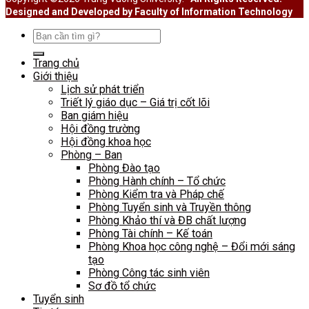
Designed and Developed by Faculty of Information Technology
Search
for:
Trang chủ
Giới thiệu
Lịch sử phát triển
Triết lý giáo dục – Giá trị cốt lõi
Ban giám hiệu
Hội đồng trường
Hội đồng khoa học
Phòng – Ban
Phòng Đào tạo
Phòng Hành chính – Tổ chức
Phòng Kiểm tra và Pháp chế
Phòng Tuyển sinh và Truyền thông
Phòng Khảo thí và ĐB chất lượng
Phòng Tài chính – Kế toán
Phòng Khoa học công nghệ – Đổi mới sáng
tạo
Phòng Công tác sinh viên
Sơ đồ tổ chức
Tuyển sinh