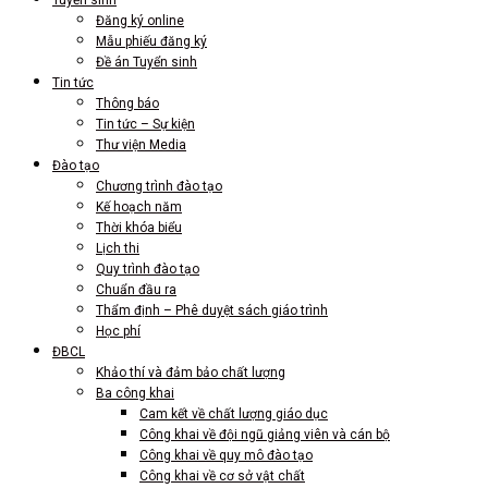
Đăng ký online
Mẫu phiếu đăng ký
Đề án Tuyển sinh
Tin tức
Thông báo
Tin tức – Sự kiện
Thư viện Media
Đào tạo
Chương trình đào tạo
Kế hoạch năm
Thời khóa biểu
Lịch thi
Quy trình đào tạo
Chuẩn đầu ra
Thẩm định – Phê duyệt sách giáo trình
Học phí
ĐBCL
Khảo thí và đảm bảo chất lượng
Ba công khai
Cam kết về chất lượng giáo dục
Công khai về đội ngũ giảng viên và cán bộ
Công khai về quy mô đào tạo
Công khai về cơ sở vật chất