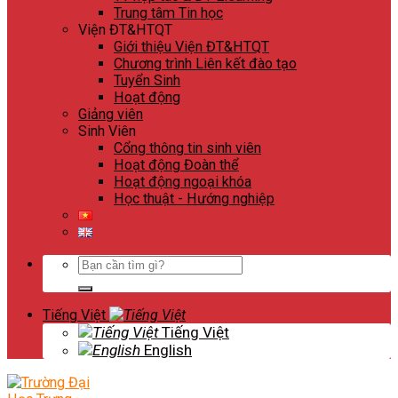
Trung tâm Tin học
Viện ĐT&HTQT
Giới thiệu Viện ĐT&HTQT
Chương trình Liên kết đào tạo
Tuyển Sinh
Hoạt động
Giảng viên
Sinh Viên
Cổng thông tin sinh viên
Hoạt động Đoàn thể
Hoạt động ngoại khóa
Học thuật - Hướng nghiệp
Search
for:
Tiếng Việt
Tiếng Việt
English