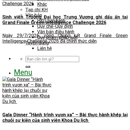
Khác
Tạp chí KH
Văn bản
Sinh viên Trường Đại học Trưng Vương ghi dấu ấn tại
HĐT ban hành
Grand Finale Green Intelligence Challenge 2026
Quy chế-Quy định
Văn bản điều hành
Ngày 29/7/2026, vòng Chung kết Grand Finale Green
Quy phạm pháp luật
Intelligence Challenge 2026 đã chính thức diễn
Tuyển dụng
Liên hệ
Search
for:
Menu
Gala Dinner “Hành trình vươn xa” – Bài thực hành khép lại
chuỗi sự kiện của sinh viên Khoa Du lịch