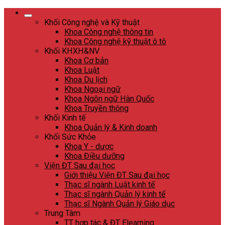
Skip
to
Khối Công nghệ và Kỹ thuật
content
Khoa Công nghệ thông tin
Khoa Công nghệ kỹ thuật ô tô
Khối KHXH&NV
Khoa Cơ bản
Khoa Luật
Khoa Du lịch
Khoa Ngoại ngữ
Khoa Ngôn ngữ Hàn Quốc
Khoa Truyền thông
Khối Kinh tế
Khoa Quản lý & Kinh doanh
Khối Sức Khỏe
Khoa Y - dược
Khoa Điều dưỡng
Viện ĐT Sau đại học
Giới thiệu Viện ĐT Sau đại học
Thạc sĩ ngành Luật kinh tế
Thạc sĩ ngành Quản lý kinh tế
Thạc sĩ Ngành Quản lý Giáo dục
Trung Tâm
TT hợp tác & ĐT Elearning