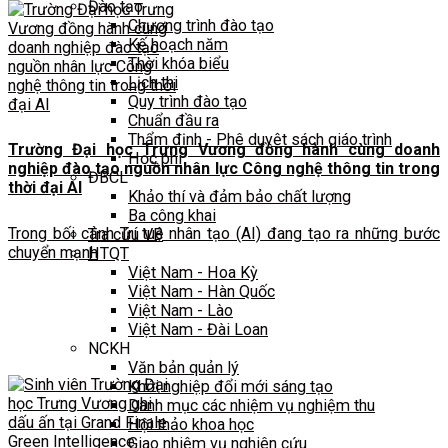
Đào tạo
Chương trình đào tạo
Kế hoạch năm
Thời khóa biểu
Lịch thi
Quy trình đào tạo
Chuẩn đầu ra
Thẩm định - Phê duyệt sách giáo trình
Trường Đại học Trưng Vương đồng hành cùng doanh
Học phí
nghiệp đào tạo nguồn nhân lực Công nghệ thông tin trong
ĐBCL
thời đại AI
Khảo thí và đảm bảo chất lượng
Ba công khai
Trong bối cảnh Trí tuệ nhân tạo (AI) đang tạo ra những bước
Tra cứu VB
chuyển mạnh
HTQT
Việt Nam - Hoa Kỳ
Việt Nam - Hàn Quốc
Việt Nam - Lào
Việt Nam - Đài Loan
NCKH
Văn bản quản lý
Khởi nghiệp đổi mới sáng tạo
Danh mục các nhiệm vụ nghiệm thu
Hội thảo khoa học
Giao nhiệm vụ nghiên cứu