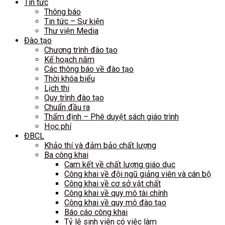
Tin tức
Thông báo
Tin tức – Sự kiện
Thư viện Media
Đào tạo
Chương trình đào tạo
Kế hoạch năm
Các thông báo về đào tạo
Thời khóa biểu
Lịch thi
Quy trình đào tạo
Chuẩn đầu ra
Thẩm định – Phê duyệt sách giáo trình
Học phí
ĐBCL
Khảo thí và đảm bảo chất lượng
Ba công khai
Cam kết về chất lượng giáo dục
Công khai về đội ngũ giảng viên và cán bộ
Công khai về cơ sở vật chất
Công khai về quy mô tài chính
Công khai về quy mô đào tạo
Báo cáo công khai
Tỷ lệ sinh viên có việc làm