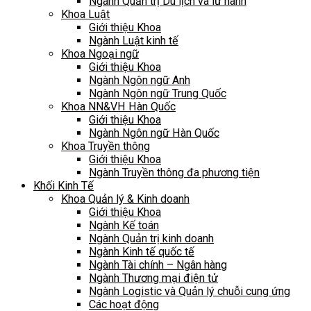
Ngành Quản trị Du lịch và lữ hành
Khoa Luật
Giới thiệu Khoa
Ngành Luật kinh tế
Khoa Ngoại ngữ
Giới thiệu Khoa
Ngành Ngôn ngữ Anh
Ngành Ngôn ngữ Trung Quốc
Khoa NN&VH Hàn Quốc
Giới thiệu Khoa
Ngành Ngôn ngữ Hàn Quốc
Khoa Truyền thông
Giới thiệu Khoa
Ngành Truyền thông đa phương tiện
Khối Kinh Tế
Khoa Quản lý & Kinh doanh
Giới thiệu Khoa
Ngành Kế toán
Ngành Quản trị kinh doanh
Ngành Kinh tế quốc tế
Ngành Tài chính – Ngân hàng
Ngành Thương mại điện tử
Ngành Logistic và Quản lý chuỗi cung ứng
Các hoạt động