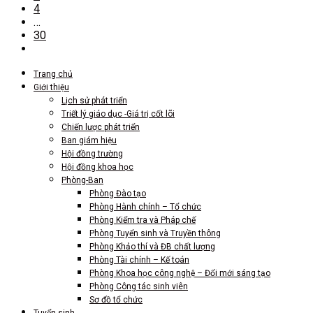
4
…
30
Trang chủ
Giới thiệu
Lịch sử phát triển
Triết lý giáo dục -Giá trị cốt lõi
Chiến lược phát triển
Ban giám hiệu
Hội đồng trường
Hội đồng khoa học
Phòng-Ban
Phòng Đào tạo
Phòng Hành chính – Tổ chức
Phòng Kiểm tra và Pháp chế
Phòng Tuyển sinh và Truyền thông
Phòng Khảo thí và ĐB chất lượng
Phòng Tài chính – Kế toán
Phòng Khoa học công nghệ – Đổi mới sáng tạo
Phòng Công tác sinh viên
Sơ đồ tổ chức
Tuyển sinh