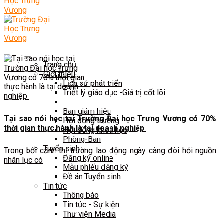
Trang chủ
Giới thiệu
Lịch sử phát triển
Triết lý giáo dục -Giá trị cốt lõi
Ban giám hiệu
Tại sao nói học tại Trường Đại học Trưng Vương có 70%
Hội đồng trường
thời gian thực hành là tại doanh nghiệp
Hội đồng khoa học
Phòng-Ban
Tuyển sinh
Trong bối cảnh thị trường lao động ngày càng đòi hỏi nguồn
Đăng ký online
nhân lực có
Mẫu phiếu đăng ký
Đề án Tuyển sinh
Tin tức
Thông báo
Tin tức - Sự kiện
Thư viện Media