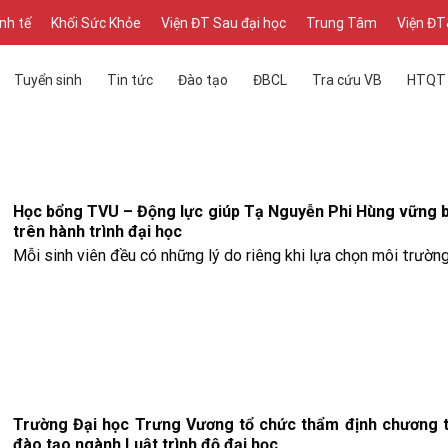
inh tế
Khối Sức Khỏe
Viện ĐT Sau đại học
Trung Tâm
Viện Đ
Tuyển sinh
Tin tức
Đào tạo
ĐBCL
Tra cứu VB
HTQT
Học bổng TVU – Động lực giúp Tạ Nguyễn Phi Hùng vững 
trên hành trình đại học
Mỗi sinh viên đều có những lý do riêng khi lựa chọn môi trườn
Trường Đại học Trưng Vương tổ chức thẩm định chương t
đào tạo ngành Luật trình độ đại học