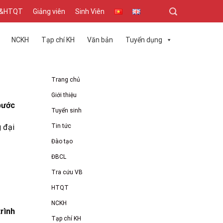
T&HTQT
Giảng viên
Sinh Viên
NCKH
Tạp chí KH
Văn bản
Tuyển dụng
Trang chủ
Giới thiệu
bước
Tuyển sinh
Tin tức
g đại
Đào tạo
ĐBCL
Tra cứu VB
HTQT
NCKH
rình
Tạp chí KH