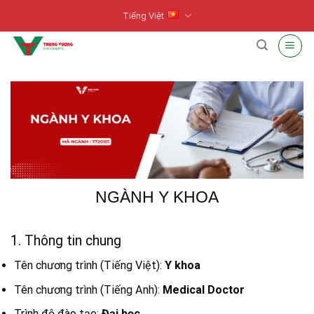
Skip
Tiếng Việt
to
content
NGÀNH Y KHOA
1. Thông tin chung
Tên chương trình (Tiếng Việt):
Y khoa
Tên chương trình (Tiếng Anh):
Medical Doctor
Trình độ đào tạo:
Đại học