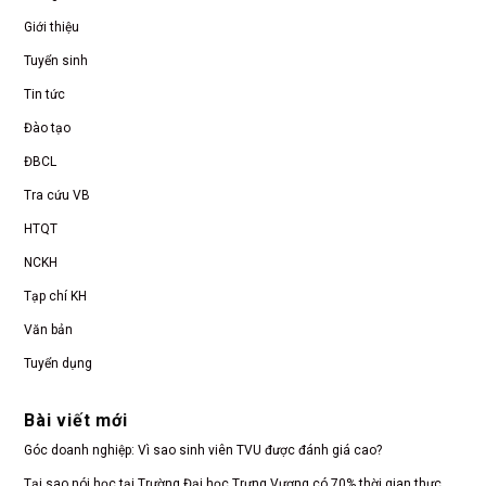
Giới thiệu
Tuyển sinh
Tin tức
Đào tạo
ĐBCL
Tra cứu VB
HTQT
NCKH
Tạp chí KH
Văn bản
Tuyển dụng
Bài viết mới
Góc doanh nghiệp: Vì sao sinh viên TVU được đánh giá cao?
Tại sao nói học tại Trường Đại học Trưng Vương có 70% thời gian thực