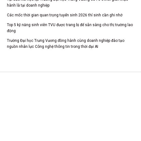
hành là tại doanh nghiệp
Các mốc thời gian quan trọng tuyển sinh 2026 thí sinh cần ghi nhớ
Top 5 kỹ năng sinh viên TVU được trang bị để sẵn sàng cho thị trường lao
động
Trường Đại học Trưng Vương đồng hành cùng doanh nghiệp đào tạo
nguồn nhân lực Công nghệ thông tin trong thời đại AI
CS 1: Xã Tam Dương, Tỉnh Phú Thọ
CSTH: Số 102 Trần Phú, Phường Hà Đông, Hà Nội
Tel HC-TC: (024) 3662 8987
Hotline tuyển sinh: 0981 266 225 - 0902 227 225