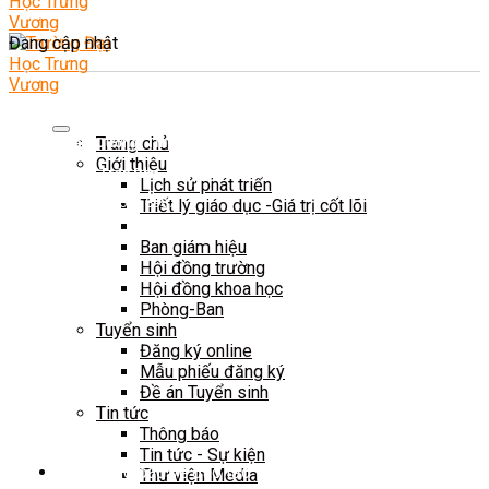
Đang cập nhật
Trang chủ
CS 1: Xã Tam Dương, Tỉnh Phú Thọ
Giới thiệu
CSTH: Số 102 Trần Phú, Phường Hà Đông, Hà Nội
Lịch sử phát triển
Tel HC-TC: (024) 3662 8987
Triết lý giáo dục -Giá trị cốt lõi
Hotline tuyển sinh: 0981 266 225 - 0902 227 225
Ban giám hiệu
Hội đồng trường
Hội đồng khoa học
Phòng-Ban
Tuyển sinh
Đăng ký online
Mẫu phiếu đăng ký
Đề án Tuyển sinh
Tin tức
ĐÀO TẠO
Thông báo
Tin tức - Sự kiện
Các thông báo về đào tạo
Thư viện Media