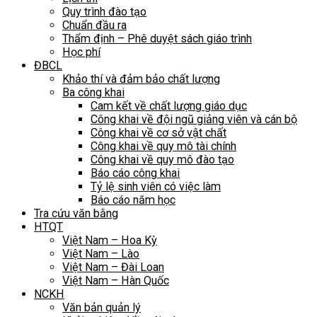
Quy trình đào tạo
Chuẩn đầu ra
Thẩm định – Phê duyệt sách giáo trình
Học phí
ĐBCL
Khảo thí và đảm bảo chất lượng
Ba công khai
Cam kết về chất lượng giáo dục
Công khai về đội ngũ giảng viên và cán bộ
Công khai về cơ sở vật chất
Công khai về quy mô tài chính
Công khai về quy mô đào tạo
Báo cáo công khai
Tỷ lệ sinh viên có việc làm
Báo cáo năm học
Tra cứu văn bằng
HTQT
Việt Nam – Hoa Kỳ
Việt Nam – Lào
Việt Nam – Đài Loan
Việt Nam – Hàn Quốc
NCKH
Văn bản quản lý