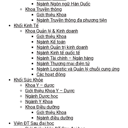
Ngành Ngôn ngữ Hàn Quốc
Khoa Truyền thông
Giới thiệu Khoa
Ngành Truyền thông đa phương tiện
Khối Kinh Tế
Khoa Quản lý & Kinh doanh
Giới thiệu Khoa
Ngành Kế toán
Ngành Quản trị kinh doanh
Ngành Kinh tế quốc tế
Ngành Tài chính – Ngân hàng
Ngành Thương mại điện tử
Ngành Logistic và Quản lý chuỗi cung ứng
Các hoạt động
Khối Sức Khỏe
Khoa Y – dược
Giới thiệu Khoa Y – Dược
Ngành Dược học
Ngành Y Khoa
Khoa Điều dưỡng
Giới thiệu Khoa
Ngành điều dưỡng
Viện ĐT Sau đại học