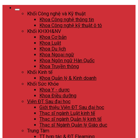
Skip
to
Khối Công nghệ và Kỹ thuật
content
Khoa Công nghệ thông tin
Khoa Công nghệ kỹ thuật ô tô
Khối KHXH&NV
Khoa Cơ bản
Khoa Luật
Khoa Du lịch
Khoa Ngoại ngữ
Khoa Ngôn ngữ Hàn Quốc
Khoa Truyền thông
Khối Kinh tế
Khoa Quản lý & Kinh doanh
Khối Sức Khỏe
Khoa Y - dược
Khoa Điều dưỡng
Viện ĐT Sau đại học
Giới thiệu Viện ĐT Sau đại học
Thạc sĩ ngành Luật kinh tế
Thạc sĩ ngành Quản lý kinh tế
Thạc sĩ Ngành Quản lý Giáo dục
Trung Tâm
TT hợp tác & ĐT Elearning