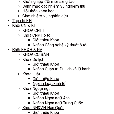
Khởi nghiệp đổi mới sáng tạo
Danh mục các nhiệm vụ nghiệm thu
Hội thảo khoa học
Giao nhiệm vụ nghiên cứu
Tạp chí KH
Khối CN & KT
KHOA CNTT
Khoa CNKT ô tô
Giới thiệu Khoa
Ngành Công nghệ kỹ thuật ô tô
Khối KHXH & NV
KHOA CƠ BẢN
Khoa Du lịch
Giới thiệu Khoa
Ngành Quản trị Du lịch và lữ hành
Khoa Luật
Giới thiệu Khoa
Ngành Luật kinh tế
Khoa Ngoại ngữ
Giới thiệu Khoa
Ngành Ngôn ngữ Anh
Ngành Ngôn ngữ Trung Quốc
Khoa NN&VH Hàn Quốc
Giới thiệu Khoa