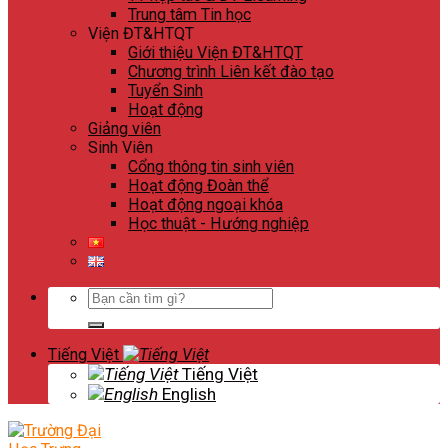
Trung tâm Tin học
Viện ĐT&HTQT
Giới thiệu Viện ĐT&HTQT
Chương trình Liên kết đào tạo
Tuyển Sinh
Hoạt động
Giảng viên
Sinh Viên
Cổng thông tin sinh viên
Hoạt động Đoàn thể
Hoạt động ngoại khóa
Học thuật - Hướng nghiệp
Search
for:
Tiếng Việt
Tiếng Việt
English