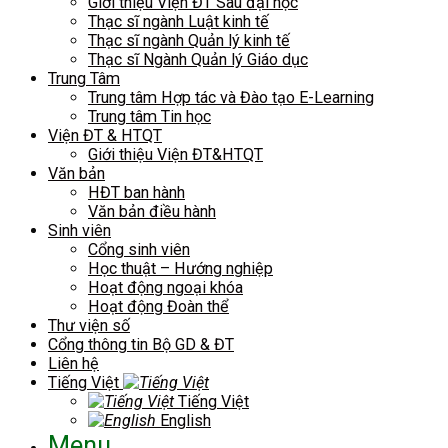
Giới thiệu Viện ĐT Sau đại học
Thạc sĩ ngành Luật kinh tế
Thạc sĩ ngành Quản lý kinh tế
Thạc sĩ Ngành Quản lý Giáo dục
Trung Tâm
Trung tâm Hợp tác và Đào tạo E-Learning
Trung tâm Tin học
Viện ĐT & HTQT
Giới thiệu Viện ĐT&HTQT
Văn bản
HĐT ban hành
Văn bản điều hành
Sinh viên
Cổng sinh viên
Học thuật – Hướng nghiệp
Hoạt động ngoại khóa
Hoạt động Đoàn thể
Thư viện số
Cổng thông tin Bộ GD & ĐT
Liên hệ
Tiếng Việt
Tiếng Việt
English
Menu