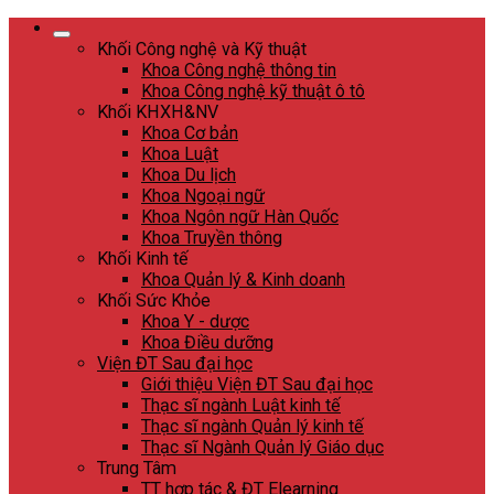
Skip
to
Khối Công nghệ và Kỹ thuật
content
Khoa Công nghệ thông tin
Khoa Công nghệ kỹ thuật ô tô
Khối KHXH&NV
Khoa Cơ bản
Khoa Luật
Khoa Du lịch
Khoa Ngoại ngữ
Khoa Ngôn ngữ Hàn Quốc
Khoa Truyền thông
Khối Kinh tế
Khoa Quản lý & Kinh doanh
Khối Sức Khỏe
Khoa Y - dược
Khoa Điều dưỡng
Viện ĐT Sau đại học
Giới thiệu Viện ĐT Sau đại học
Thạc sĩ ngành Luật kinh tế
Thạc sĩ ngành Quản lý kinh tế
Thạc sĩ Ngành Quản lý Giáo dục
Trung Tâm
TT hợp tác & ĐT Elearning