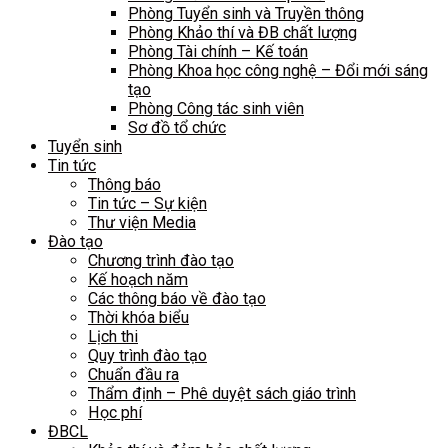
Phòng Tuyển sinh và Truyền thông
Phòng Khảo thí và ĐB chất lượng
Phòng Tài chính – Kế toán
Phòng Khoa học công nghệ – Đổi mới sáng
tạo
Phòng Công tác sinh viên
Sơ đồ tổ chức
Tuyển sinh
Tin tức
Thông báo
Tin tức – Sự kiện
Thư viện Media
Đào tạo
Chương trình đào tạo
Kế hoạch năm
Các thông báo về đào tạo
Thời khóa biểu
Lịch thi
Quy trình đào tạo
Chuẩn đầu ra
Thẩm định – Phê duyệt sách giáo trình
Học phí
ĐBCL