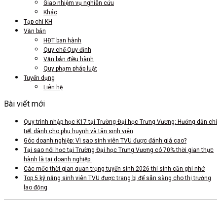
Giao nhiệm vụ nghiên cứu
Khác
Tạp chí KH
Văn bản
HĐT ban hành
Quy chế-Quy định
Văn bản điều hành
Quy phạm pháp luật
Tuyển dụng
Liên hệ
Bài viết mới
Quy trình nhập học K17 tại Trường Đại học Trưng Vương: Hướng dẫn chi
tiết dành cho phụ huynh và tân sinh viên
Góc doanh nghiệp: Vì sao sinh viên TVU được đánh giá cao?
Tại sao nói học tại Trường Đại học Trưng Vương có 70% thời gian thực
hành là tại doanh nghiệp
Các mốc thời gian quan trọng tuyển sinh 2026 thí sinh cần ghi nhớ
Top 5 kỹ năng sinh viên TVU được trang bị để sẵn sàng cho thị trường
lao động