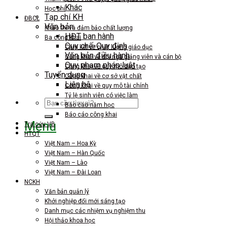
Khác
Học phí
Tạp chí KH
ĐBCL
Văn bản
Khảo thí và đảm bảo chất lượng
HĐT ban hành
Ba công khai
Quy chế-Quy định
Cam kết về chất lượng giáo dục
Văn bản điều hành
Công khai về đội ngũ giảng viên và cán bộ
Quy phạm pháp luật
Công khai về quy mô đào tạo
Tuyển dụng
Công khai về cơ sở vật chất
Liên hệ
Công khai về quy mô tài chính
Tỷ lệ sinh viên có việc làm
Search
Báo cáo năm học
for:
Báo cáo công khai
Menu
Tra cứu VB
HTQT
Việt Nam – Hoa Kỳ
Việt Nam – Hàn Quốc
Việt Nam – Lào
Việt Nam – Đài Loan
NCKH
Văn bản quản lý
Khởi nghiệp đổi mới sáng tạo
Danh mục các nhiệm vụ nghiệm thu
Hội thảo khoa học