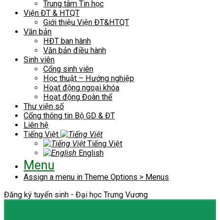
Trung tâm Tin học
Viện ĐT & HTQT
Giới thiệu Viện ĐT&HTQT
Văn bản
HĐT ban hành
Văn bản điều hành
Sinh viên
Cổng sinh viên
Học thuật – Hướng nghiệp
Hoạt động ngoại khóa
Hoạt động Đoàn thể
Thư viện số
Cổng thông tin Bộ GD & ĐT
Liên hệ
Tiếng Việt
Tiếng Việt
English
Menu
Assign a menu in Theme Options > Menus
Đăng ký tuyển sinh - Đại học Trưng Vương