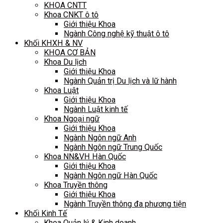
KHOA CNTT
Khoa CNKT ô tô
Giới thiệu Khoa
Ngành Công nghệ kỹ thuật ô tô
Khối KHXH & NV
KHOA CƠ BẢN
Khoa Du lịch
Giới thiệu Khoa
Ngành Quản trị Du lịch và lữ hành
Khoa Luật
Giới thiệu Khoa
Ngành Luật kinh tế
Khoa Ngoại ngữ
Giới thiệu Khoa
Ngành Ngôn ngữ Anh
Ngành Ngôn ngữ Trung Quốc
Khoa NN&VH Hàn Quốc
Giới thiệu Khoa
Ngành Ngôn ngữ Hàn Quốc
Khoa Truyền thông
Giới thiệu Khoa
Ngành Truyền thông đa phương tiện
Khối Kinh Tế
Khoa Quản lý & Kinh doanh