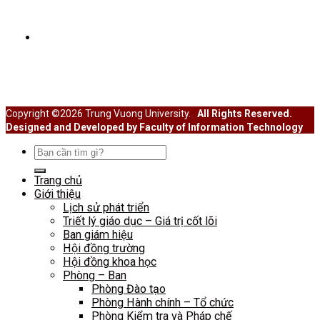
SINH VIÊN
Cổng thông tin sinh viên
Hoạt động Đoàn thể
Hoạt động ngoại khóa
Học thuật – Hướng nghiệp
Copyright ©2026 Trung Vuong University.
All Rights Reserved.
Designed and Developed by Faculty of Information Technology
Search
for:
Trang chủ
Giới thiệu
Lịch sử phát triển
Triết lý giáo dục – Giá trị cốt lõi
Ban giám hiệu
Hội đồng trường
Hội đồng khoa học
Phòng – Ban
Phòng Đào tạo
Phòng Hành chính – Tổ chức
Phòng Kiểm tra và Pháp chế