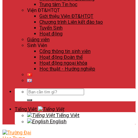
Trung tâm Tin học
Viện ĐT&HTQT
Giới thiệu Viện ĐT&HTQT
Chương trình Liên kết đào tạo
Tuyển Sinh
Hoạt động
Giảng viên
Sinh Viên
Cổng thông tin sinh viên
Hoạt động Đoàn thể
Hoạt động ngoại khóa
Học thuật - Hướng nghiệp
Search
for:
Tiếng Việt
Tiếng Việt
English