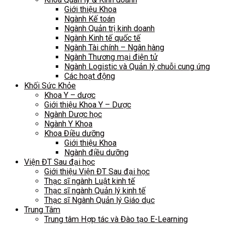
Giới thiệu Khoa
Ngành Kế toán
Ngành Quản trị kinh doanh
Ngành Kinh tế quốc tế
Ngành Tài chính – Ngân hàng
Ngành Thương mại điện tử
Ngành Logistic và Quản lý chuỗi cung ứng
Các hoạt động
Khối Sức Khỏe
Khoa Y – dược
Giới thiệu Khoa Y – Dược
Ngành Dược học
Ngành Y Khoa
Khoa Điều dưỡng
Giới thiệu Khoa
Ngành điều dưỡng
Viện ĐT Sau đại học
Giới thiệu Viện ĐT Sau đại học
Thạc sĩ ngành Luật kinh tế
Thạc sĩ ngành Quản lý kinh tế
Thạc sĩ Ngành Quản lý Giáo dục
Trung Tâm
Trung tâm Hợp tác và Đào tạo E-Learning