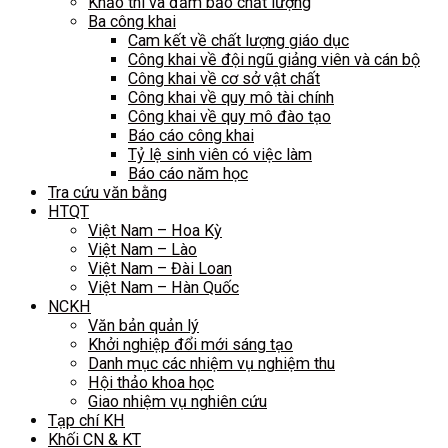
Khảo thí và đảm bảo chất lượng
Ba công khai
Cam kết về chất lượng giáo dục
Công khai về đội ngũ giảng viên và cán bộ
Công khai về cơ sở vật chất
Công khai về quy mô tài chính
Công khai về quy mô đào tạo
Báo cáo công khai
Tỷ lệ sinh viên có việc làm
Báo cáo năm học
Tra cứu văn bằng
HTQT
Việt Nam – Hoa Kỳ
Việt Nam – Lào
Việt Nam – Đài Loan
Việt Nam – Hàn Quốc
NCKH
Văn bản quản lý
Khởi nghiệp đổi mới sáng tạo
Danh mục các nhiệm vụ nghiệm thu
Hội thảo khoa học
Giao nhiệm vụ nghiên cứu
Tạp chí KH
Khối CN & KT