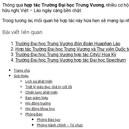
Thông qua
hợp tác Trường Đại học Trưng Vương
, nhiều cơ h
hữu nghị Việt – Lào ngày càng bền chặt.
Trong tương lai, mối quan hệ hợp tác này hứa hẹn sẽ mang lại nh
Bài viết liên quan:
Trường Đại học Trưng Vương đón đoàn Huaphan Lào
Hợp tác Trường Đại học Trưng Vương và Thư viện Quốc t
Trường Đại học Trưng Vương hợp tác CityU Hoa Kỳ
Trường Đại học Trưng Vương hợp tác Đại học Spectrum
Trang chủ
Giới thiệu
Lịch sử phát triển
Triết lý giáo dục -Giá trị cốt lõi
Chiến lược phát triển
Ban giám hiệu
Hội đồng trường
Hội đồng khoa học
Phòng-Ban
Phòng Đào tạo
Phòng Hành chính – Tổ chức