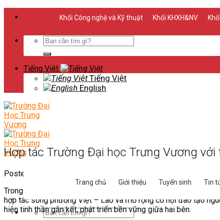
Skip
Khối Công nghệ và Kỹ thuật
Khối KHXH&NV
Khối
to
content
Search
for:
Tiếng Việt
Tiếng Việt
English
Hợp tác Trường Đại học Trưng Vương với 
Posted on
2024-05-09
2026-05-03
by
Phòng Truyền Thông
Trang chủ
Giới thiệu
Tuyển sinh
Tin t
Trong chiến lược quốc tế hóa giáo dục,
hợp tác Trường Đại h
hợp tác song phương Việt – Lào và mở rộng cơ hội đào tạo nguồ
hiện tinh thần gắn kết, phát triển bền vững giữa hai bên.
Search