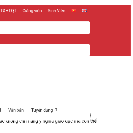
 ĐT&HTQT
Giảng viên
Sinh Viên
H
Văn bản
Tuyển dụng
mốc quan trọng, góp phần thúc đẩy quan hệ
tác không chỉ mang ý nghĩa giáo dục mà còn thể