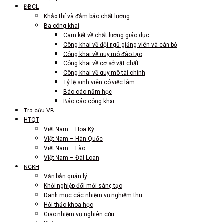
ĐBCL
Khảo thí và đảm bảo chất lượng
Ba công khai
Cam kết về chất lượng giáo dục
Công khai về đội ngũ giảng viên và cán bộ
Công khai về quy mô đào tạo
Công khai về cơ sở vật chất
Công khai về quy mô tài chính
Tỷ lệ sinh viên có việc làm
Báo cáo năm học
Báo cáo công khai
Tra cứu VB
HTQT
Việt Nam – Hoa Kỳ
Việt Nam – Hàn Quốc
Việt Nam – Lào
Việt Nam – Đài Loan
NCKH
Văn bản quản lý
Khởi nghiệp đổi mới sáng tạo
Danh mục các nhiệm vụ nghiệm thu
Hội thảo khoa học
Giao nhiệm vụ nghiên cứu