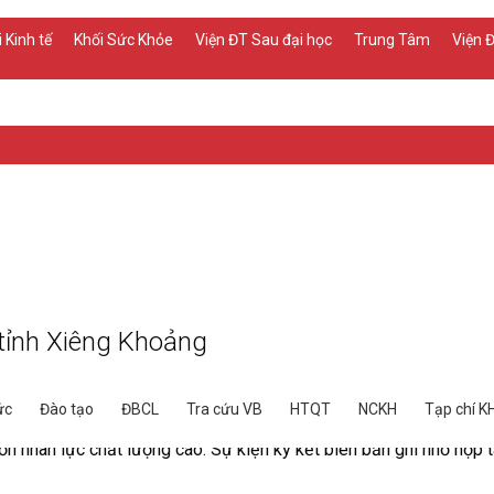
 Kinh tế
Khối Sức Khỏe
Viện ĐT Sau đại học
Trung Tâm
Viện
tỉnh Xiêng Khoảng
ức
Đào tạo
ĐBCL
Tra cứu VB
HTQT
NCKH
Tạp chí K
ọc Trưng Vương
với tỉnh
Xiêng Khoảng
(CHDCND Lào) là một dấu 
n nhân lực chất lượng cao. Sự kiện ký kết biên bản ghi nhớ hợp 