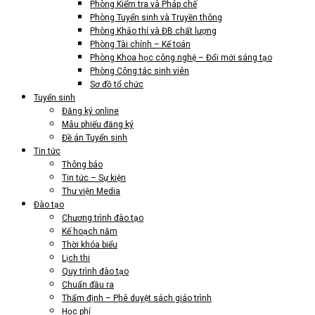
Phòng Kiểm tra và Pháp chế
Phòng Tuyển sinh và Truyền thông
Phòng Khảo thí và ĐB chất lượng
Phòng Tài chính – Kế toán
Phòng Khoa học công nghệ – Đổi mới sáng tạo
Phòng Công tác sinh viên
Sơ đồ tổ chức
Tuyển sinh
Đăng ký online
Mẫu phiếu đăng ký
Đề án Tuyển sinh
Tin tức
Thông báo
Tin tức – Sự kiện
Thư viện Media
Đào tạo
Chương trình đào tạo
Kế hoạch năm
Thời khóa biểu
Lịch thi
Quy trình đào tạo
Chuẩn đầu ra
Thẩm định – Phê duyệt sách giáo trình
Học phí