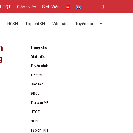
&HTQT
Giảng viên
Sinh Viên
NCKH
Tạp chí KH
Văn bản
Tuyển dụng
n
Trang chủ
g
Giới thiệu
Tuyển sinh
Tin tức
Đào tạo
ĐBCL
Tra cứu VB
HTQT
NCKH
Tạp chí KH