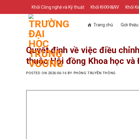
Skip
Khối Công nghệ và Kỹ thuật
Khối KHXH&NV
Khối Ki
to
content
Trang chủ
Giới thiệu
Quyết định về việc điều chỉn
thuộc Hội đồng Khoa học và 
POSTED ON
2026-06-16
BY
PHÒNG TRUYỀN THÔNG