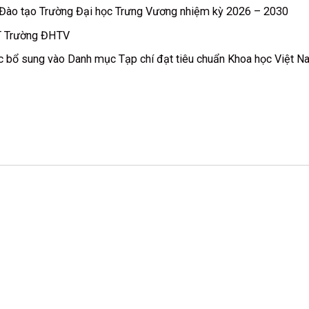
à Đào tạo Trường Đại học Trưng Vương nhiệm kỳ 2026 – 2030
T Trường ĐHTV
c bổ sung vào Danh mục Tạp chí đạt tiêu chuẩn Khoa học Việt 
ĐÀO TẠO
Các thông báo về đào tạo
Chương trình đào tạo
Kế hoạch năm
Lịch thi