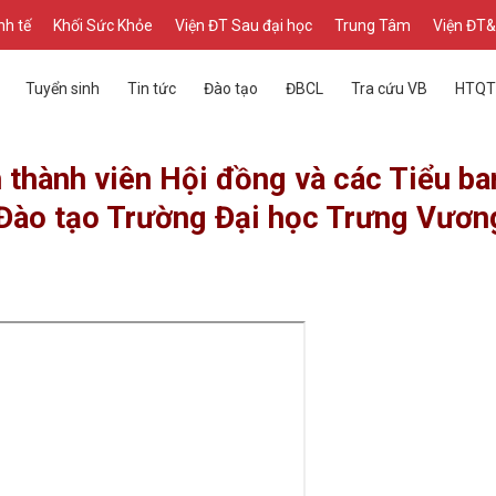
nh tế
Khối Sức Khỏe
Viện ĐT Sau đại học
Trung Tâm
Viện ĐT
Tuyển sinh
Tin tức
Đào tạo
ĐBCL
Tra cứu VB
HTQT
h thành viên Hội đồng và các Tiểu ba
Đào tạo Trường Đại học Trưng Vươn