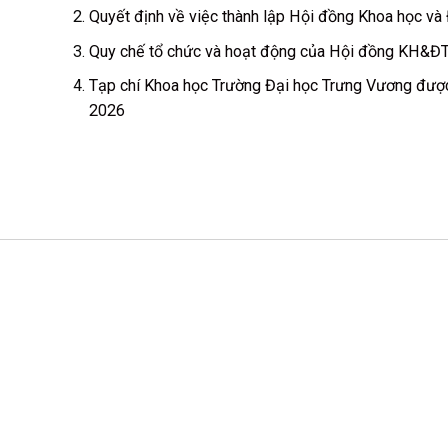
Quyết định về việc thành lập Hội đồng Khoa học v
Quy chế tổ chức và hoạt động của Hội đồng KH&Đ
Tạp chí Khoa học Trường Đại học Trưng Vương đượ
2026
CS 1: Xã Tam Dương, Tỉnh Phú Thọ
CSTH: Số 102 Trần Phú, Phường Hà Đông, Hà Nội
Tel HC-TC: (024) 3662 8987
Hotline tuyển sinh: 0981 266 225 - 0902 227 225