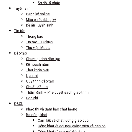
Sơ đồ tổ chức
Tuyển sinh
Đăng ký online
Mẫu phiếu đăng ký
Đề án Tuyển sinh
Tin tức
Thông báo
Tin tức – Sự kiện
Thư viện Media
Đào tạo
Chương trình đào tạo
Kế hoạch năm
Thời khóa biểu
Lịch thi
Quy trình đào tạo
Chuẩn đầu ra
Thẩm định – Phê duyệt sách giáo trình
Học phí
ĐBCL
Khảo thí và đảm bảo chất lượng
Ba công khai
Cam kết về chất lượng giáo dục
Công khai về đội ngũ giảng viên và cán bộ
Công khai về quy mô đào tạo