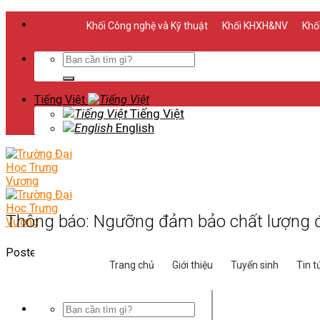
Skip
Khối Công nghệ và Kỹ thuật
Khối KHXH&NV
Khối
to
content
Search
for:
Tiếng Việt
Tiếng Việt
English
Thông báo: Ngưỡng đảm bảo chất lượng đ
Posted on
2026-07-06
2026-07-07
by
Phòng Truyền Thông
Trang chủ
Giới thiệu
Tuyển sinh
Tin t
Search