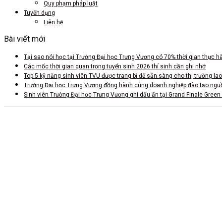
Quy phạm pháp luật
Tuyển dụng
Liên hệ
Bài viết mới
Tại sao nói học tại Trường Đại học Trưng Vương có 70% thời gian thực h
Các mốc thời gian quan trọng tuyển sinh 2026 thí sinh cần ghi nhớ
Top 5 kỹ năng sinh viên TVU được trang bị để sẵn sàng cho thị trường la
Trường Đại học Trưng Vương đồng hành cùng doanh nghiệp đào tạo nguồn 
Sinh viên Trường Đại học Trưng Vương ghi dấu ấn tại Grand Finale Green
CS 1: Xã Tam Dương, Tỉnh Phú Thọ
CSTH: Số 102 Trần Phú, Phường Hà Đông, Hà Nội
Tel HC-TC: (024) 3662 8987
Hotline tuyển sinh: 0981 266 225 - 0902 227 225