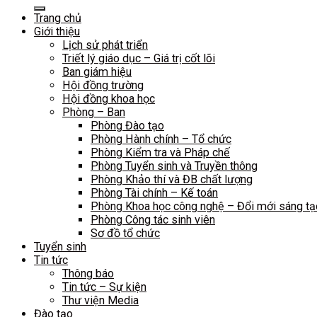
Trang chủ
Giới thiệu
Lịch sử phát triển
Triết lý giáo dục – Giá trị cốt lõi
Ban giám hiệu
Hội đồng trường
Hội đồng khoa học
Phòng – Ban
Phòng Đào tạo
Phòng Hành chính – Tổ chức
Phòng Kiểm tra và Pháp chế
Phòng Tuyển sinh và Truyền thông
Phòng Khảo thí và ĐB chất lượng
Phòng Tài chính – Kế toán
Phòng Khoa học công nghệ – Đổi mới sáng tạ
Phòng Công tác sinh viên
Sơ đồ tổ chức
Tuyển sinh
Tin tức
Thông báo
Tin tức – Sự kiện
Thư viện Media
Đào tạo