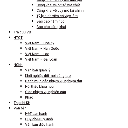
Công khai về cơ sở vật chất
Công khai về quy mô tài chính
Tỷ lệ sinh viên có việc làm
Báo cáo năm học
Báo cáo công khai
Tra cứu VB
HTQT
Việt Nam – Hoa Kỳ
Việt Nam – Hàn Quốc
Việt Nam – Lào
Việt Nam – Đài Loan
NCKH
Văn bản quản lý
Khởi nghiệp đổi mới sáng tạo
Danh mục các nhiệm vụ nghiệm thu
Hội thảo khoa học
Giao nhiệm vụ nghiên cứu
Khác
Tạp chí KH
Văn bản
HĐT ban hành
Quy chế-Quy định
Văn bản điều hành