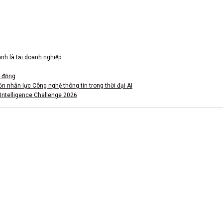
ành là tại doanh nghiệp
o động
nhân lực Công nghệ thông tin trong thời đại AI
 Intelligence Challenge 2026