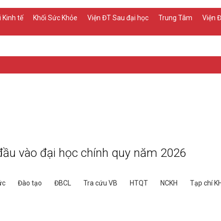
 Kinh tế
Khối Sức Khỏe
Viện ĐT Sau đại học
Trung Tâm
Viện
ầu vào đại học chính quy năm 2026
ức
Đào tạo
ĐBCL
Tra cứu VB
HTQT
NCKH
Tạp chí K