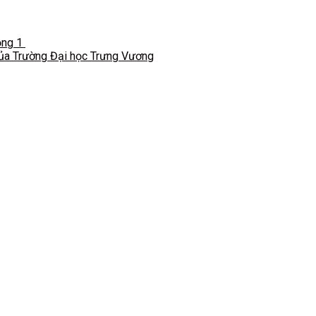
ọng 1
của Trường Đại học Trưng Vương