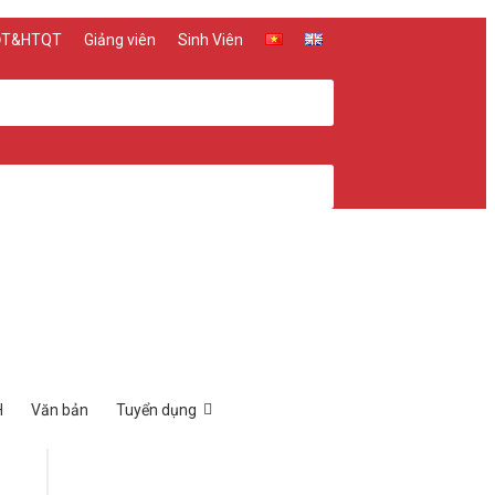
 ĐT&HTQT
Giảng viên
Sinh Viên
H
Văn bản
Tuyển dụng