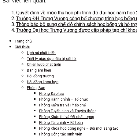
Bài viết liên quan:
Quyết định về mức thu học phí trình độ đại học năm họ
Trường ĐH Trưng Vương công bố chương trình học bổng n
Thông báo bổ sung chế độ chính sách học bổng và hỗ trợ
Trường Đại học Trưng Vương được cấp phép tạp chí kho
Trang chủ
Giới thiệu
Lịch sử phát triển
Triết lý giáo dục -Giá trị cốt lõi
Chiến lược phát triển
Ban giám hiệu
Hội đồng trường
Hội đồng khoa học
Phòng-Ban
Phòng Đào tạo
Phòng Hành chính – Tổ chức
Phòng Kiểm tra và Pháp chế
Phòng Tuyển sinh và Truyền thông
Phòng Khảo thí và ĐB chất lượng
Phòng Tài chính – Kế toán
Phòng Khoa học công nghệ – Đổi mới sáng tạo
Phòng Công tác sinh viên