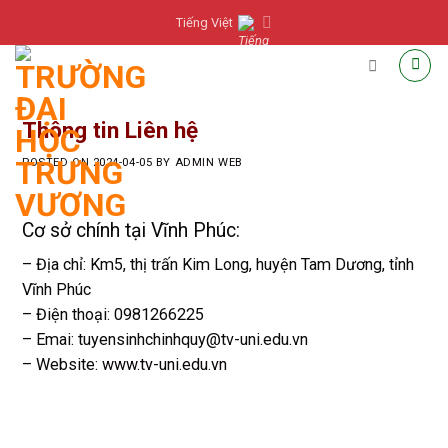
Skip
Tiếng Việt
to
content
Thông tin Liên hệ
POSTED ON
2024-04-05
BY
ADMIN WEB
Cơ sở chính tại Vĩnh Phúc:
– Địa chỉ: Km5, thị trấn Kim Long, huyện Tam Dương, tỉnh
Vĩnh Phúc
– Điện thoại: 0981266225
– Emai: tuyensinhchinhquy@tv-uni.edu.vn
– Website:
www.tv-uni.edu.vn