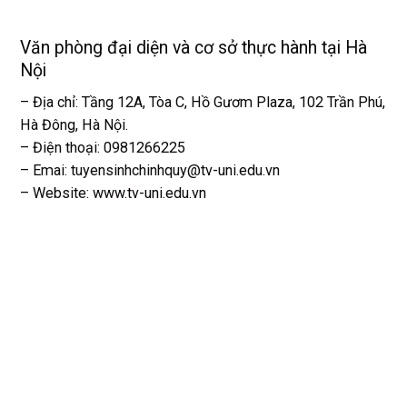
Văn phòng đại diện và cơ sở thực hành tại Hà
Nội
– Địa chỉ: Tầng 12A, Tòa C, Hồ Gươm Plaza, 102 Trần Phú,
Hà Đông, Hà Nội.
– Điện thoại: 0981266225
– Emai: tuyensinhchinhquy@tv-uni.edu.vn
– Website:
www.tv-uni.edu.vn