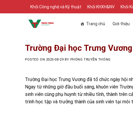
Skip
Khối Công nghệ và Kỹ thuật
Khối KHXH&NV
Khối K
to
content
Trang chủ
Giới thiệu
Trường Đại học Trưng Vương 
POSTED ON
2025-08-29
BY
PHÒNG TRUYỀN THÔNG
Trường Đại học Trưng Vương đã tổ chức ngày hội nh
Ngay từ những giờ đầu buổi sáng, khuôn viên Trườn
sinh viên cùng phụ huynh từ nhiều tỉnh, thành trên 
trình học tập và trưởng thành của sinh viên tại môi 