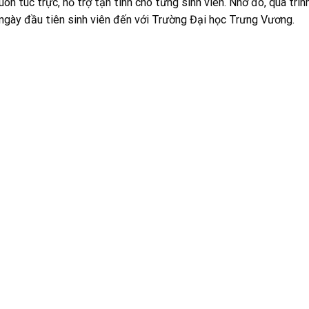
uôn túc trực, hỗ trợ tận tình cho từng sinh viên. Nhờ đó, quá trì
 ngày đầu tiên sinh viên đến với Trường Đại học Trưng Vương.