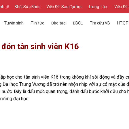
inh tế
Khối Sức Khỏe
Viện ĐT Sau đại học
Trung Tâm
Viện Đ
Tuyển sinh
Tin tức
Đào tạo
ĐBCL
Tra cứu VB
HTQT
đón tân sinh viên K16
ập học cho tân sinh viên K16 trong không khí sôi động và đầy c
g Đại học Trưng Vương đã trở nên nhộn nhịp với sự có mặt của 
cả nước. Đây là dấu mốc quan trọng, đánh dấu bước khởi đầu cho 
trường đại học.