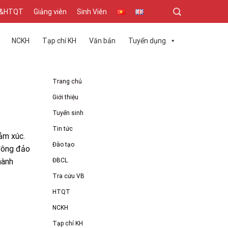
T&HTQT
Giảng viên
Sinh Viên
NCKH
Tạp chí KH
Văn bản
Tuyển dụng
Trang chủ
Giới thiệu
Tuyển sinh
Tin tức
ảm xúc.
Đào tạo
đông đảo
ĐBCL
hành
Tra cứu VB
HTQT
NCKH
Tạp chí KH