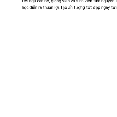
Đội ngũ cán bộ, giảng viên và sinh viên tình nguyện l
học diễn ra thuận lợi, tạo ấn tượng tốt đẹp ngay từ