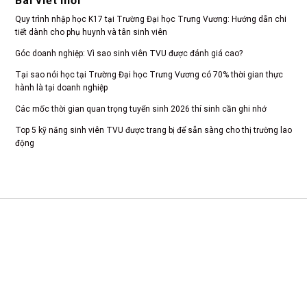
Bài viết mới
Quy trình nhập học K17 tại Trường Đại học Trưng Vương: Hướng dẫn chi
tiết dành cho phụ huynh và tân sinh viên
Góc doanh nghiệp: Vì sao sinh viên TVU được đánh giá cao?
Tại sao nói học tại Trường Đại học Trưng Vương có 70% thời gian thực
hành là tại doanh nghiệp
Các mốc thời gian quan trọng tuyển sinh 2026 thí sinh cần ghi nhớ
Top 5 kỹ năng sinh viên TVU được trang bị để sẵn sàng cho thị trường lao
động
CS 1: Xã Tam Dương, Tỉnh Phú Thọ
CSTH: Số 102 Trần Phú, Phường Hà Đông, Hà Nội