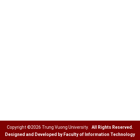
Kế hoạch năm
Lịch thi
Quy trình đào tạo
Thời khóa biểu
SINH VIÊN
Cổng thông tin sinh viên
Hoạt động Đoàn thể
Hoạt động ngoại khóa
Học thuật – Hướng nghiệp
Copyright ©2026 Trung Vuong University.
All Rights Reserved.
Designed and Developed by Faculty of Information Technology