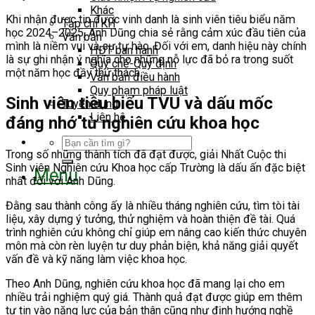
Khác
Khi nhận được tin được vinh danh là sinh viên tiêu biểu năm
Tạp chí KH
học 2024–2025, Anh Dũng chia sẻ rằng cảm xúc đầu tiên của
Văn bản
mình là niềm vui và sự tự hào. Đối với em, danh hiệu này chính
HĐT ban hành
là sự ghi nhận ý nghĩa cho những nỗ lực đã bỏ ra trong suốt
Quy chế-Quy định
một năm học đầy thử thách.
Văn bản điều hành
Quy phạm pháp luật
Sinh viên tiêu biểu TVU và dấu mốc
Tuyển dụng
Liên hệ
đáng nhớ từ nghiên cứu khoa học
Search
Trong số những thành tích đã đạt được, giải Nhất Cuộc thi
for:
Sinh viên Nghiên cứu Khoa học cấp Trường là dấu ấn đặc biệt
Menu
nhất đối với Anh Dũng.
Đằng sau thành công ấy là nhiều tháng nghiên cứu, tìm tòi tài
liệu, xây dựng ý tưởng, thử nghiệm và hoàn thiện đề tài. Quá
trình nghiên cứu không chỉ giúp em nâng cao kiến thức chuyên
môn mà còn rèn luyện tư duy phản biện, khả năng giải quyết
vấn đề và kỹ năng làm việc khoa học.
Theo Anh Dũng, nghiên cứu khoa học đã mang lại cho em
nhiều trải nghiệm quý giá. Thành quả đạt được giúp em thêm
tự tin vào năng lực của bản thân cũng như định hướng nghề