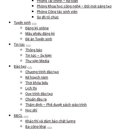
Phòng Tài chính – Kế toán
Phòng Khoa học công nghệ – Đổi mới sáng tạo
Phòng Công tác sinh viên
Sơ đồ tổ chức
Tuyển sinh
Đăng ký online
Mẫu phiếu đăng ký
Đề án Tuyển sinh
Tin tức
Thông báo
Tin tức – Sự kiện
Thư viện Media
Đào tạo
Chương trình đào tạo
Kế hoạch năm
Thời khóa biểu
Lịch thi
Quy trình đào tạo
Chuẩn đầu ra
Thẩm định – Phê duyệt sách giáo trình
Học phí
ĐBCL
Khảo thí và đảm bảo chất lượng
Ba công khai