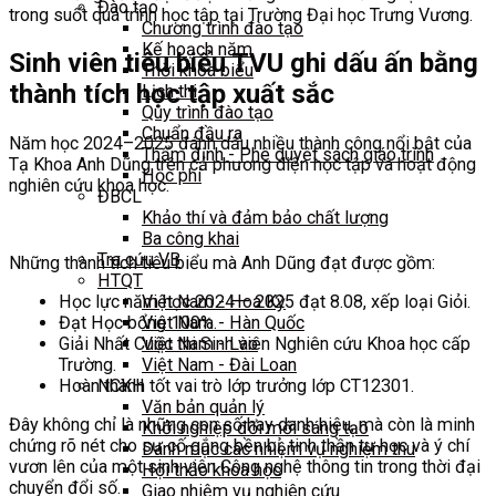
Đào tạo
trong suốt quá trình học tập tại Trường Đại học Trưng Vương.
Chương trình đào tạo
Kế hoạch năm
Sinh viên tiêu biểu TVU ghi dấu ấn bằng
Thời khóa biểu
thành tích học tập xuất sắc
Lịch thi
Quy trình đào tạo
Chuẩn đầu ra
Năm học 2024–2025 đánh dấu nhiều thành công nổi bật của
Thẩm định - Phê duyệt sách giáo trình
Tạ Khoa Anh Dũng trên cả phương diện học tập và hoạt động
Học phí
nghiên cứu khoa học.
ĐBCL
Khảo thí và đảm bảo chất lượng
Ba công khai
Tra cứu VB
Những thành tích tiêu biểu mà Anh Dũng đạt được gồm:
HTQT
Việt Nam - Hoa Kỳ
Học lực năm học 2024 – 2025 đạt 8.08, xếp loại Giỏi.
Việt Nam - Hàn Quốc
Đạt Học bổng 100%.
Việt Nam - Lào
Giải Nhất Cuộc thi Sinh viên Nghiên cứu Khoa học cấp
Việt Nam - Đài Loan
Trường.
NCKH
Hoàn thành tốt vai trò lớp trưởng lớp CT12301.
Văn bản quản lý
Đây không chỉ là những con số hay danh hiệu, mà còn là minh
Khởi nghiệp đổi mới sáng tạo
chứng rõ nét cho sự cố gắng bền bỉ, tinh thần tự học và ý chí
Danh mục các nhiệm vụ nghiệm thu
vươn lên của một sinh viên Công nghệ thông tin trong thời đại
Hội thảo khoa học
chuyển đổi số.
Giao nhiệm vụ nghiên cứu