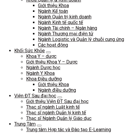
Giới thiệu Khoa
Ngành Kế toán
Ngành Quản trị kinh doanh
Ngành Kinh tế quốc tế
Ngành Tài chính – Ngân hàng
Ngành Thương mại điện tử
Ngành Logistic và Quản lý chuỗi cung ứng
Các hoạt động
Khối Sức Khỏe
Khoa Y – dược
Giới thiệu Khoa Y – Dược
Ngành Dược học
Ngành Y Khoa
Khoa Điều dưỡng
Giới thiệu Khoa
Ngành điều dưỡng
Viện ĐT Sau đại học
Giới thiệu Viện ĐT Sau đại học
Thạc sĩ ngành Luật kinh tế
Thạc sĩ ngành Quản lý kinh tế
Thạc sĩ Ngành Quản lý Giáo dục
Trung Tâm
Trung tâm Hợp tác và Đào tạo E-Learning