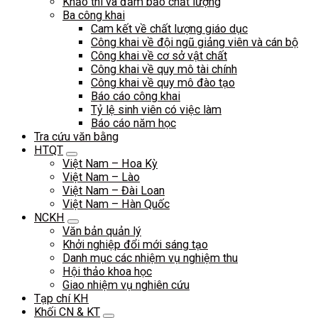
Khảo thí và đảm bảo chất lượng
Ba công khai
Cam kết về chất lượng giáo dục
Công khai về đội ngũ giảng viên và cán bộ
Công khai về cơ sở vật chất
Công khai về quy mô tài chính
Công khai về quy mô đào tạo
Báo cáo công khai
Tỷ lệ sinh viên có việc làm
Báo cáo năm học
Tra cứu văn bằng
HTQT
Việt Nam – Hoa Kỳ
Việt Nam – Lào
Việt Nam – Đài Loan
Việt Nam – Hàn Quốc
NCKH
Văn bản quản lý
Khởi nghiệp đổi mới sáng tạo
Danh mục các nhiệm vụ nghiệm thu
Hội thảo khoa học
Giao nhiệm vụ nghiên cứu
Tạp chí KH
Khối CN & KT