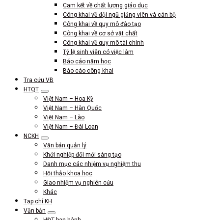
Cam kết về chất lượng giáo dục
Công khai về đội ngũ giảng viên và cán bộ
Công khai về quy mô đào tạo
Công khai về cơ sở vật chất
Công khai về quy mô tài chính
Tỷ lệ sinh viên có việc làm
Báo cáo năm học
Báo cáo công khai
Tra cứu VB
HTQT
Việt Nam – Hoa Kỳ
Việt Nam – Hàn Quốc
Việt Nam – Lào
Việt Nam – Đài Loan
NCKH
Văn bản quản lý
Khởi nghiệp đổi mới sáng tạo
Danh mục các nhiệm vụ nghiệm thu
Hội thảo khoa học
Giao nhiệm vụ nghiên cứu
Khác
Tạp chí KH
Văn bản