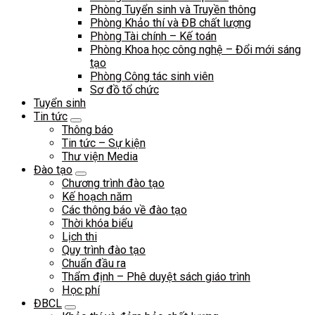
Phòng Tuyển sinh và Truyền thông
Phòng Khảo thí và ĐB chất lượng
Phòng Tài chính – Kế toán
Phòng Khoa học công nghệ – Đổi mới sáng
tạo
Phòng Công tác sinh viên
Sơ đồ tổ chức
Tuyển sinh
Tin tức
Thông báo
Tin tức – Sự kiện
Thư viện Media
Đào tạo
Chương trình đào tạo
Kế hoạch năm
Các thông báo về đào tạo
Thời khóa biểu
Lịch thi
Quy trình đào tạo
Chuẩn đầu ra
Thẩm định – Phê duyệt sách giáo trình
Học phí
ĐBCL