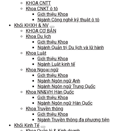
KHOA CNTT
Khoa CNKT ô tô
Giới thiệu Khoa
Ngành Công nghệ kỹ thuật ô tô
Khối KHXH & NV
KHOA CƠ BẢN
Khoa Du lịch
Giới thiệu Khoa
Ngành Quản trị Du lịch và lữ hành
Khoa Luật
Giới thiệu Khoa
Ngành Luật kinh tế
Khoa Ngoại ngữ
Giới thiệu Khoa
Ngành Ngôn ngữ Anh
Ngành Ngôn ngữ Trung Quốc
Khoa NN&VH Hàn Quốc
Giới thiệu Khoa
Ngành Ngôn ngữ Hàn Quốc
Khoa Truyền thông
Giới thiệu Khoa
Ngành Truyền thông đa phương tiện
Khối Kinh Tế
Khoa Quản lý & Kinh doanh