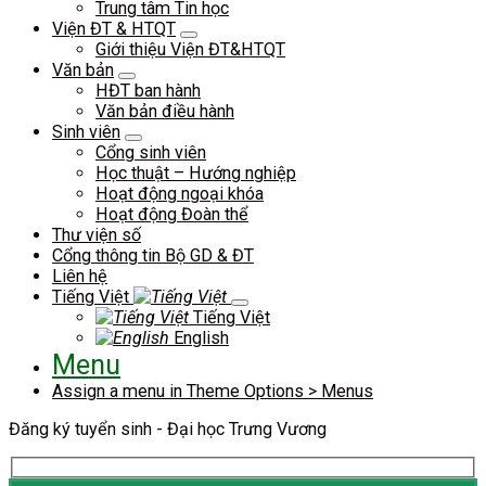
Trung tâm Tin học
Viện ĐT & HTQT
Giới thiệu Viện ĐT&HTQT
Văn bản
HĐT ban hành
Văn bản điều hành
Sinh viên
Cổng sinh viên
Học thuật – Hướng nghiệp
Hoạt động ngoại khóa
Hoạt động Đoàn thể
Thư viện số
Cổng thông tin Bộ GD & ĐT
Liên hệ
Tiếng Việt
Tiếng Việt
English
Menu
Assign a menu in Theme Options > Menus
Đăng ký tuyển sinh - Đại học Trưng Vương