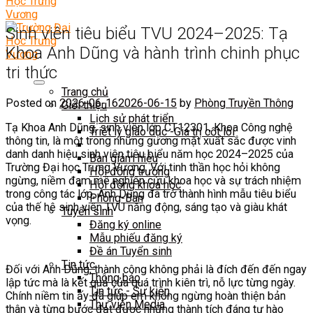
Sinh viên tiêu biểu TVU 2024–2025: Tạ
Khoa Anh Dũng và hành trình chinh phục
tri thức
Trang chủ
Posted on
2026-06-16
2026-06-15
by
Phòng Truyền Thông
Giới thiệu
Lịch sử phát triển
Tạ Khoa Anh Dũng, sinh viên lớp CT12301, Khoa Công nghệ
Triết lý giáo dục -Giá trị cốt lõi
thông tin, là một trong những gương mặt xuất sắc được vinh
danh danh hiệu sinh viên tiêu biểu năm học 2024–2025 của
Ban giám hiệu
Trường Đại học Trưng Vương. Với tinh thần học hỏi không
Hội đồng trường
ngừng, niềm đam mê nghiên cứu khoa học và sự trách nhiệm
Hội đồng khoa học
trong công tác lớp, Anh Dũng đã trở thành hình mẫu tiêu biểu
Phòng-Ban
của thế hệ sinh viên TVU năng động, sáng tạo và giàu khát
Tuyển sinh
vọng.
Đăng ký online
Mẫu phiếu đăng ký
Đề án Tuyển sinh
Tin tức
Đối với Anh Dũng, thành công không phải là đích đến đến ngay
Thông báo
lập tức mà là kết quả của quá trình kiên trì, nỗ lực từng ngày.
Tin tức - Sự kiện
Chính niềm tin ấy đã giúp em không ngừng hoàn thiện bản
Thư viện Media
thân và từng bước đạt được những thành tích đáng tự hào