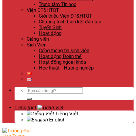
Trung tâm Tin học
Viện ĐT&HTQT
Giới thiệu Viện ĐT&HTQT
Chương trình Liên kết đào tạo
Tuyển Sinh
Hoạt động
Giảng viên
Sinh Viên
Cổng thông tin sinh viên
Hoạt động Đoàn thể
Hoạt động ngoại khóa
Học thuật - Hướng nghiệp
Search
for:
Tiếng Việt
Tiếng Việt
English