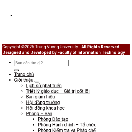
SINH VIÊN
Cổng thông tin sinh viên
Hoạt động Đoàn thể
Hoạt động ngoại khóa
Học thuật – Hướng nghiệp
Copyright ©2026 Trung Vuong University.
All Rights Reserved.
Designed and Developed by Faculty of Information Technology
Search
for:
Trang chủ
Giới thiệu
Lịch sử phát triển
Triết lý giáo dục – Giá trị cốt lõi
Ban giám hiệu
Hội đồng trường
Hội đồng khoa học
Phòng – Ban
Phòng Đào tạo
Phòng Hành chính – Tổ chức
Phòng Kiểm tra và Pháp chế