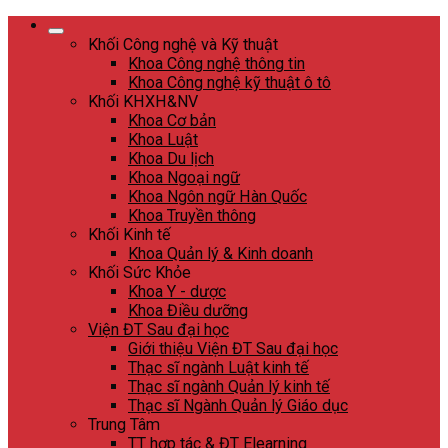
Skip
to
Khối Công nghệ và Kỹ thuật
content
Khoa Công nghệ thông tin
Khoa Công nghệ kỹ thuật ô tô
Khối KHXH&NV
Khoa Cơ bản
Khoa Luật
Khoa Du lịch
Khoa Ngoại ngữ
Khoa Ngôn ngữ Hàn Quốc
Khoa Truyền thông
Khối Kinh tế
Khoa Quản lý & Kinh doanh
Khối Sức Khỏe
Khoa Y - dược
Khoa Điều dưỡng
Viện ĐT Sau đại học
Giới thiệu Viện ĐT Sau đại học
Thạc sĩ ngành Luật kinh tế
Thạc sĩ ngành Quản lý kinh tế
Thạc sĩ Ngành Quản lý Giáo dục
Trung Tâm
TT hợp tác & ĐT Elearning