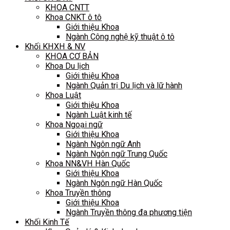
KHOA CNTT
Khoa CNKT ô tô
Giới thiệu Khoa
Ngành Công nghệ kỹ thuật ô tô
Khối KHXH & NV
KHOA CƠ BẢN
Khoa Du lịch
Giới thiệu Khoa
Ngành Quản trị Du lịch và lữ hành
Khoa Luật
Giới thiệu Khoa
Ngành Luật kinh tế
Khoa Ngoại ngữ
Giới thiệu Khoa
Ngành Ngôn ngữ Anh
Ngành Ngôn ngữ Trung Quốc
Khoa NN&VH Hàn Quốc
Giới thiệu Khoa
Ngành Ngôn ngữ Hàn Quốc
Khoa Truyền thông
Giới thiệu Khoa
Ngành Truyền thông đa phương tiện
Khối Kinh Tế