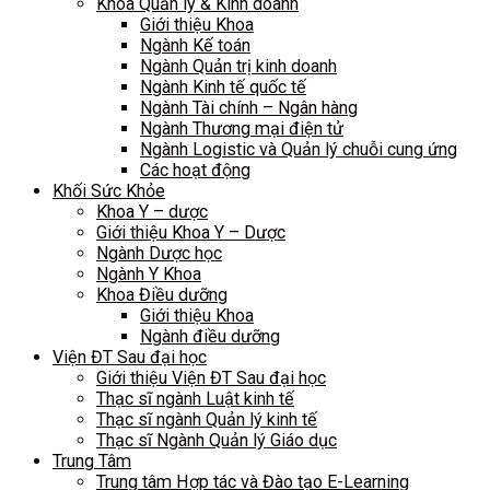
Khoa Quản lý & Kinh doanh
Giới thiệu Khoa
Ngành Kế toán
Ngành Quản trị kinh doanh
Ngành Kinh tế quốc tế
Ngành Tài chính – Ngân hàng
Ngành Thương mại điện tử
Ngành Logistic và Quản lý chuỗi cung ứng
Các hoạt động
Khối Sức Khỏe
Khoa Y – dược
Giới thiệu Khoa Y – Dược
Ngành Dược học
Ngành Y Khoa
Khoa Điều dưỡng
Giới thiệu Khoa
Ngành điều dưỡng
Viện ĐT Sau đại học
Giới thiệu Viện ĐT Sau đại học
Thạc sĩ ngành Luật kinh tế
Thạc sĩ ngành Quản lý kinh tế
Thạc sĩ Ngành Quản lý Giáo dục
Trung Tâm
Trung tâm Hợp tác và Đào tạo E-Learning