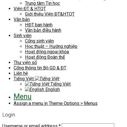
Trung tâm Tin học
Viện ĐT & HTQT
Giới thiệu Viện ĐT&HTQT
Văn bản
HĐT ban hành
Văn bản điều hành
Sinh viên
Cổng sinh viên
Học thuật – Hướng nghiệp
Hoạt động ngoại khóa
Hoạt động Đoàn thể
Thư viện số
Cổng thông tin Bộ GD & ĐT
Liên hệ
Tiếng Việt
Tiếng Việt
English
Menu
Assign a menu in Theme Options > Menus
Login
Username or email address
*