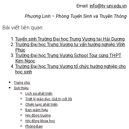
Email:
info@tv-uni.edu.vn
Phương Linh – Phòng Tuyển Sinh và Truyền Thông
Bài viết liên quan:
Tuyển sinh Trường Đại học Trưng Vương tại Hải Dương
Trường Đại học Trưng Vương tư vấn hướng nghiệp Vĩnh
Phúc
Trường Đại học Trưng Vương School Tour cùng THPT
Kim Ngọc
Trường Đại học Trưng Vương tổ chức hướng nghiệp cho
học sinh
Trang chủ
Giới thiệu
Lịch sử phát triển
Triết lý giáo dục -Giá trị cốt lõi
Chiến lược phát triển
Ban giám hiệu
Hội đồng trường
Hội đồng khoa học
Phòng-Ban