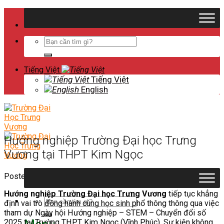
Skip
to
content
Search
for:
Tiếng Việt
Tiếng Việt
English
Hướng nghiệp Trường Đại học Trưng
Vương tại THPT Kim Ngọc
Posted on
2025-04-22
2026-04-28
by
Phòng Truyền Thông
Hướng nghiệp Trường Đại học Trưng Vương
tiếp tục khẳng
Search
định vai trò đồng hành cùng học sinh phổ thông thông qua việc
for:
tham dự Ngày hội Hướng nghiệp – STEM – Chuyển đổi số
2025 tại Trường THPT Kim Ngọc (Vĩnh Phúc). Sự kiện không