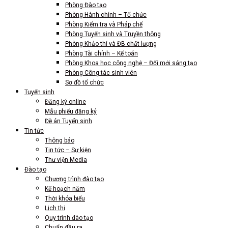
Phòng Đào tạo
Phòng Hành chính – Tổ chức
Phòng Kiểm tra và Pháp chế
Phòng Tuyển sinh và Truyền thông
Phòng Khảo thí và ĐB chất lượng
Phòng Tài chính – Kế toán
Phòng Khoa học công nghệ – Đổi mới sáng tạo
Phòng Công tác sinh viên
Sơ đồ tổ chức
Tuyển sinh
Đăng ký online
Mẫu phiếu đăng ký
Đề án Tuyển sinh
Tin tức
Thông báo
Tin tức – Sự kiện
Thư viện Media
Đào tạo
Chương trình đào tạo
Kế hoạch năm
Thời khóa biểu
Lịch thi
Quy trình đào tạo
Chuẩn đầu ra