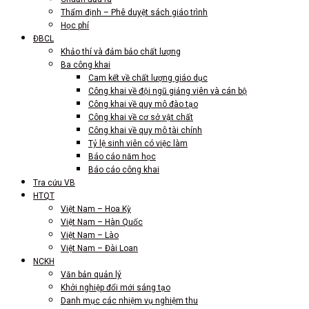
Thẩm định – Phê duyệt sách giáo trình
Học phí
ĐBCL
Khảo thí và đảm bảo chất lượng
Ba công khai
Cam kết về chất lượng giáo dục
Công khai về đội ngũ giảng viên và cán bộ
Công khai về quy mô đào tạo
Công khai về cơ sở vật chất
Công khai về quy mô tài chính
Tỷ lệ sinh viên có việc làm
Báo cáo năm học
Báo cáo công khai
Tra cứu VB
HTQT
Việt Nam – Hoa Kỳ
Việt Nam – Hàn Quốc
Việt Nam – Lào
Việt Nam – Đài Loan
NCKH
Văn bản quản lý
Khởi nghiệp đổi mới sáng tạo
Danh mục các nhiệm vụ nghiệm thu