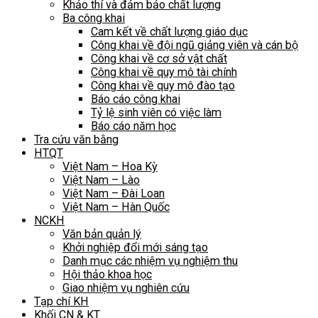
Khảo thí và đảm bảo chất lượng
Ba công khai
Cam kết về chất lượng giáo dục
Công khai về đội ngũ giảng viên và cán bộ
Công khai về cơ sở vật chất
Công khai về quy mô tài chính
Công khai về quy mô đào tạo
Báo cáo công khai
Tỷ lệ sinh viên có việc làm
Báo cáo năm học
Tra cứu văn bằng
HTQT
Việt Nam – Hoa Kỳ
Việt Nam – Lào
Việt Nam – Đài Loan
Việt Nam – Hàn Quốc
NCKH
Văn bản quản lý
Khởi nghiệp đổi mới sáng tạo
Danh mục các nhiệm vụ nghiệm thu
Hội thảo khoa học
Giao nhiệm vụ nghiên cứu
Tạp chí KH
Khối CN & KT