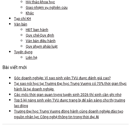
Hội thảo khoa học
Giao nhiệm vụ nghiên cứu
Khác
Tạp chí KH
Văn bản
HĐT ban hành
Quy chế-Quy định
Văn bản điều hành
Quy phạm pháp luật
Tuyển dụng
Liên hệ
Bài viết mới
Góc doanh nghiệp: Vì sao sinh viên TVU được đánh giá cao?
Tại sao nói học tại Trường Đại học Trưng Vương có 70% thời gian thực
hành là tại doanh nghiệp
Các mốc thời gian quan trọng tuyển sinh 2026 thí sinh cần ghi nhớ
Top 5 kỹ năng sinh viên TVU được trang bị để sẵn sàng cho thị trường
lao động
Trường Đại học Trưng Vương đồng hành cùng doanh nghiệp đào tạo
nguồn nhân lực Công nghệ thông tin trong thời đại AI