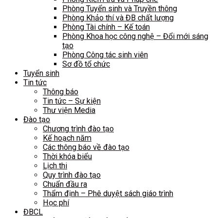
Phòng Tuyển sinh và Truyền thông
Phòng Khảo thí và ĐB chất lượng
Phòng Tài chính – Kế toán
Phòng Khoa học công nghệ – Đổi mới sáng
tạo
Phòng Công tác sinh viên
Sơ đồ tổ chức
Tuyển sinh
Tin tức
Thông báo
Tin tức – Sự kiện
Thư viện Media
Đào tạo
Chương trình đào tạo
Kế hoạch năm
Các thông báo về đào tạo
Thời khóa biểu
Lịch thi
Quy trình đào tạo
Chuẩn đầu ra
Thẩm định – Phê duyệt sách giáo trình
Học phí
ĐBCL