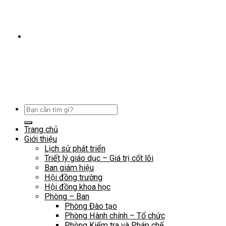
SINH VIÊN
Cổng thông tin sinh viên
Hoạt động Đoàn thể
Hoạt động ngoại khóa
Học thuật – Hướng nghiệp
Copyright ©2026 Trung Vuong University.
All Rights Reserved.
Designed and Developed by Faculty of Information Technology
Search
for:
Trang chủ
Giới thiệu
Lịch sử phát triển
Triết lý giáo dục – Giá trị cốt lõi
Ban giám hiệu
Hội đồng trường
Hội đồng khoa học
Phòng – Ban
Phòng Đào tạo
Phòng Hành chính – Tổ chức
Phòng Kiểm tra và Pháp chế