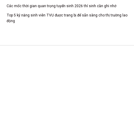
Các mốc thời gian quan trọng tuyển sinh 2026 thí sinh cần ghi nhớ
Top 5 kỹ năng sinh viên TVU được trang bị để sẵn sàng cho thị trường lao
động
CS 1: Xã Tam Dương, Tỉnh Phú Thọ
CSTH: Số 102 Trần Phú, Phường Hà Đông, Hà Nội
Tel HC-TC: (024) 3662 8987
Hotline tuyển sinh: 0981 266 225 - 0902 227 225